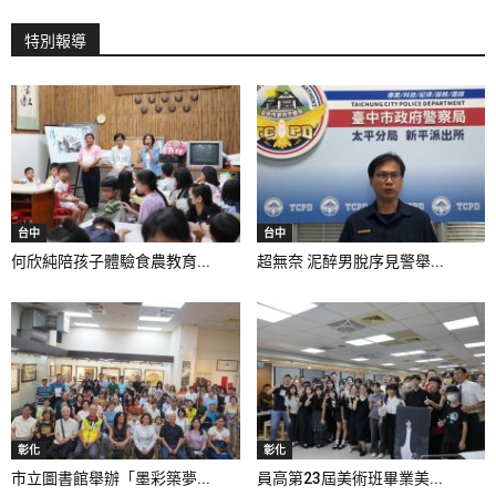
特別報導
台中
台中
何欣純陪孩子體驗食農教育...
超無奈 泥醉男脫序見警舉...
彰化
彰化
市立圖書館舉辦「墨彩築夢...
員高第23屆美術班畢業美...