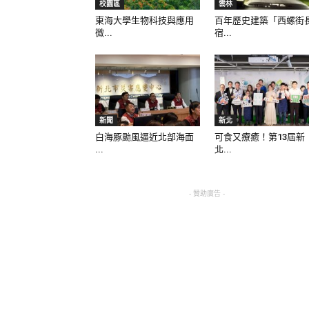
校園區
雲林
東海大學生物科技與應用
百年歷史建築「西螺街
微...
宿...
新聞
新北
白海豚颱風逼近北部海面
可食又療癒！第13屆新
...
北...
- 贊助廣告 -