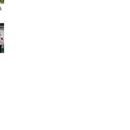
長
聞
網