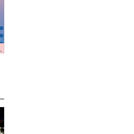
訊
生
活
新