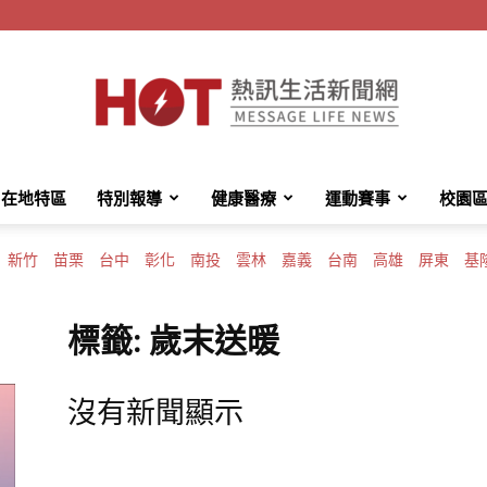
在地特區
特別報導
健康醫療
運動賽事
校園
HotMessage
新竹
苗栗
台中
彰化
南投
雲林
嘉義
台南
高雄
屏東
基
標籤: 歲末送暖
熱
沒有新聞顯示