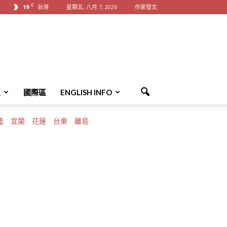
C
19
台灣
星期五, 八月 7, 2026
作家發文
區
國際區
ENGLISH INFO
隆
宜蘭
花蓮
台東
離島