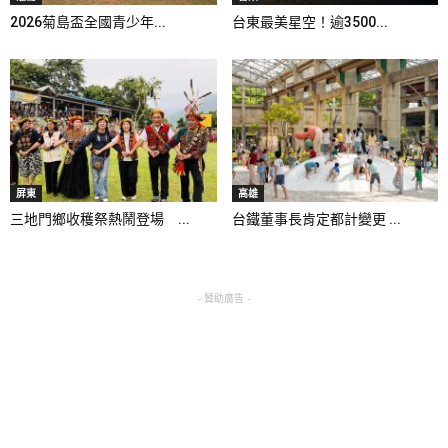
2026菊島盃全國青少年...
台東最美星空！逾3500...
屏東
高雄
三地門鄉收穫祭熱鬧登場 ...
台鐵董事長肯定都計變更 ...
- 贊助廣告 -