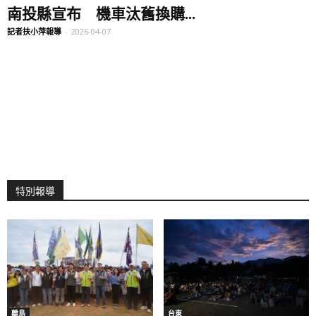
南投縣宣布 機車汰舊換購...
記者扶小萍報導
-
2026-04-07
特別報導
離島
台東