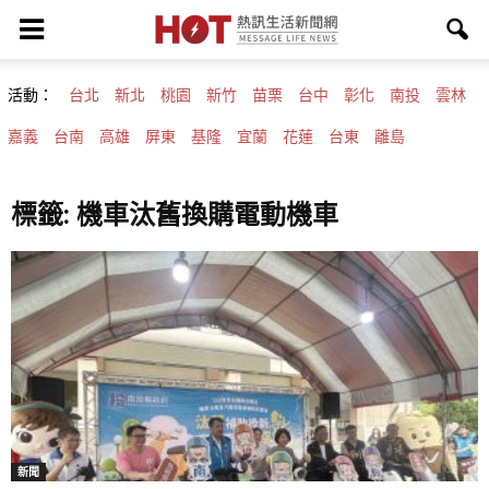
活動：
台北
新北
桃園
新竹
苗栗
台中
彰化
南投
雲林
嘉義
台南
高雄
屏東
基隆
宜蘭
花蓮
台東
離島
標籤: 機車汰舊換購電動機車
新聞