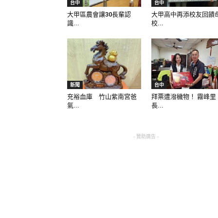
台中
台中
大甲區農會讓30長輩認
大甲高中再添校友回饋
識...
校...
新聞
台中
充裕血庫 竹山紫南宮爸
拜票遭潑穢物！ 霧峰里
氣...
長...
- 贊助廣告 -