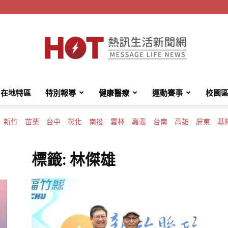
在地特區
特別報導
健康醫療
運動賽事
校園
HotMessage
新竹
苗栗
台中
彰化
南投
雲林
嘉義
台南
高雄
屏東
基
標籤: 林傑雄
熱