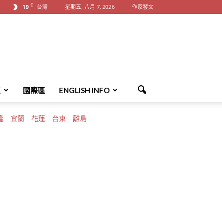
C
19
台灣
星期五, 八月 7, 2026
作家發文
區
國際區
ENGLISH INFO
隆
宜蘭
花蓮
台東
離島