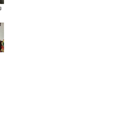
母
聞
網