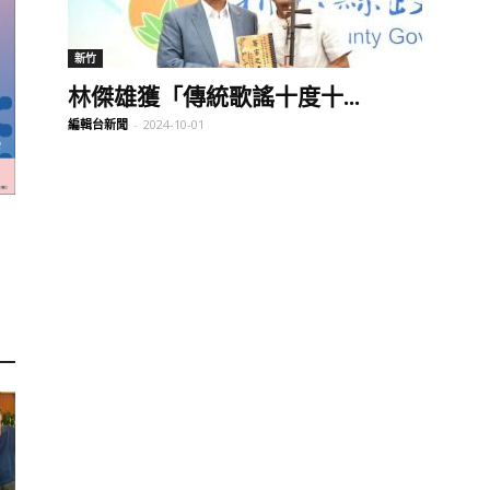
訊
新竹
林傑雄獲「傳統歌謠十度十...
編輯台新聞
-
2024-10-01
生
活
新