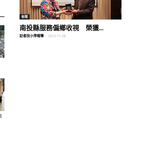
訊
新聞
南投縣服務偏鄉收視 榮獲...
記者扶小萍報導
-
2025-11-28
生
活
院
新