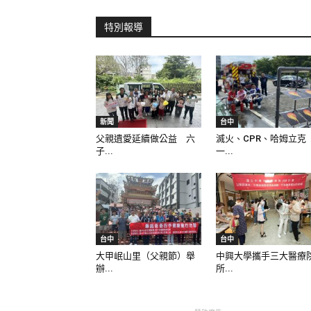
特別報導
新聞
台中
父親遺愛延續做公益 六
滅火、CPR、哈姆立克
子...
一...
台中
台中
大甲岷山里（父親節）舉
中興大學攜手三大醫療
辦...
所...