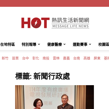
在地特區
特別報導
健康醫療
運動賽事
校園
HotMessage
新竹
苗栗
台中
彰化
南投
雲林
嘉義
台南
高雄
屏東
基
標籤: 新聞行政處
熱