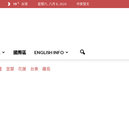
C
19
台灣
星期六, 八月 8, 2026
作家發文
區
國際區
ENGLISH INFO
隆
宜蘭
花蓮
台東
離島