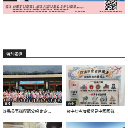
特別報導
南投
台中
許縣長表揚模範父親 肯定...
台中社宅海報驚見中國國徽...