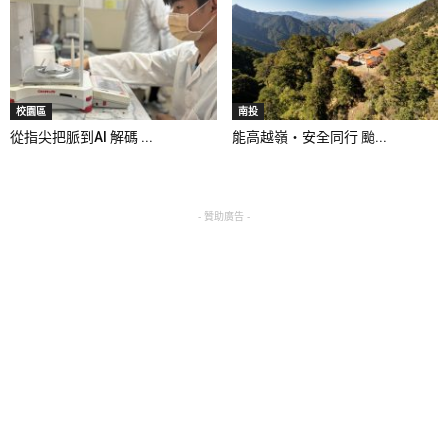
校園區
南投
從指尖把脈到AI 解碼 ...
能高越嶺‧安全同行 颱...
- 贊助廣告 -