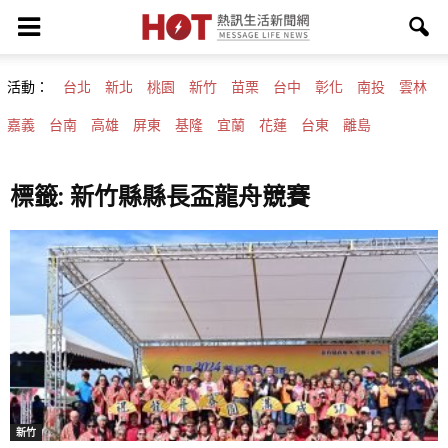
活動：
台北
新北
桃園
新竹
苗栗
台中
彰化
南投
雲林
嘉義
台南
高雄
屏東
基隆
宜蘭
花蓮
台東
離島
標籤: 新竹縣縣長盃龍舟競賽
新竹