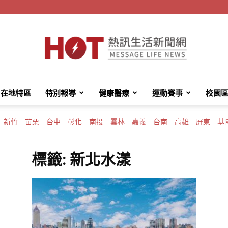
在地特區
特別報導
健康醫療
運動賽事
校園
HotMessage
新竹
苗栗
台中
彰化
南投
雲林
嘉義
台南
高雄
屏東
基
標籤: 新北水漾
熱