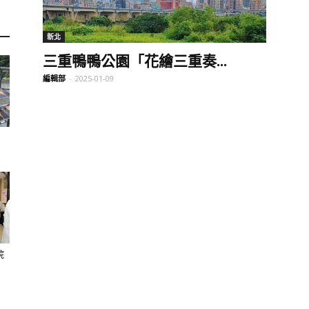
訊
新北
三重鴨鴨公園「花繪三重奏...
編輯部
-
2025-01-09
生
活
院
新