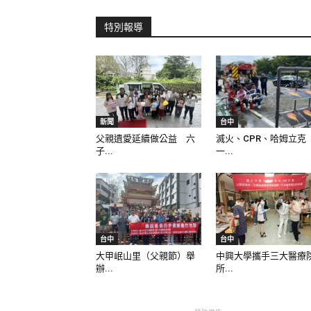
特別報導
新聞
台中
父親遺愛延續做公益 六
滅火、CPR、哈姆立克
子...
一...
台中
台中
大甲岷山里（父親節）舉
中興大學攜手三大醫療
辦...
所...