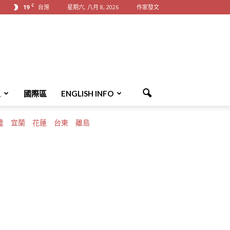
C
19
台灣
星期六, 八月 8, 2026
作家發文
區
國際區
ENGLISH INFO
隆
宜蘭
花蓮
台東
離島