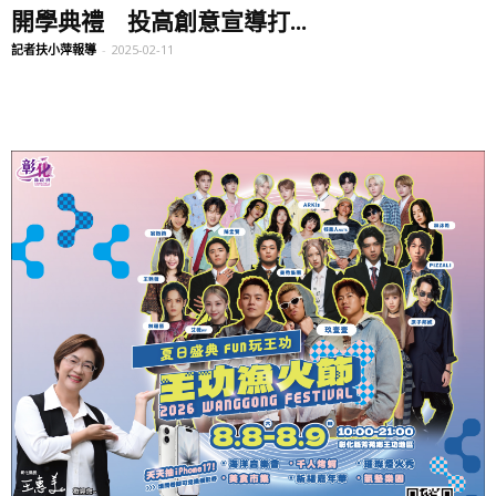
開學典禮 投高創意宣導打...
記者扶小萍報導
-
2025-02-11