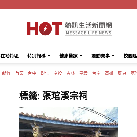
在地特區
特別報導
健康醫療
運動賽事
校園
HotMessage
新竹
苗栗
台中
彰化
南投
雲林
嘉義
台南
高雄
屏東
基
標籤: 張琯溪宗祠
熱