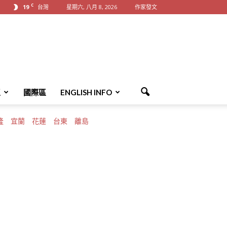
C
19
台灣
星期六, 八月 8, 2026
作家發文
區
國際區
ENGLISH INFO
隆
宜蘭
花蓮
台東
離島