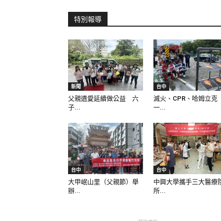
特別報導
新聞
台中
父親遺愛延續做公益 六
滅火、CPR、哈姆立克
子...
一...
台中
台中
大甲岷山里（父親節）舉
中興大學攜手三大醫療
辦...
所...