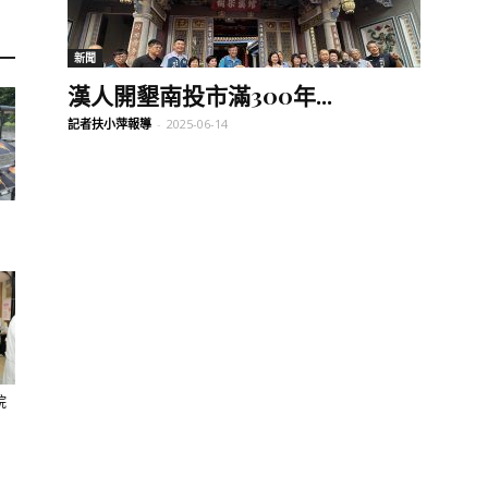
訊
新聞
漢人開墾南投市滿300年...
記者扶小萍報導
-
2025-06-14
生
活
院
新