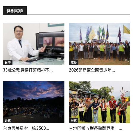
特別報導
台中
離島
33歲公務員猛打鼾精神不...
2026菊島盃全國青少年...
台東
屏東
台東最美星空！逾3500...
三地門鄉收穫祭熱鬧登場 ...