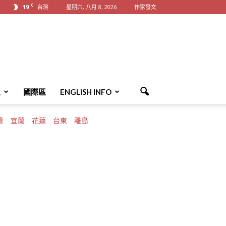
C
19
台灣
星期六, 八月 8, 2026
作家發文
區
國際區
ENGLISH INFO
隆
宜蘭
花蓮
台東
離島