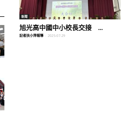
訊
新聞
旭光高中國中小校長交接 ...
記者扶小萍報導
-
2025-07-29
生
活
新