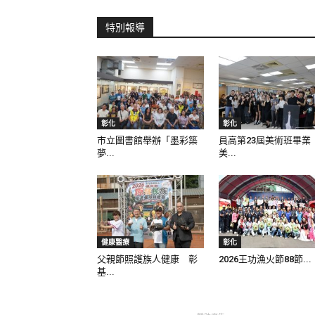
特別報導
彰化
彰化
市立圖書館舉辦「墨彩築
員高第23屆美術班畢業
夢...
美...
健康醫療
彰化
父親節照護族人健康 彰
2026王功漁火節88節...
基...