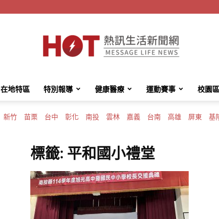
在地特區
特別報導
健康醫療
運動賽事
校園
HotMessage
新竹
苗栗
台中
彰化
南投
雲林
嘉義
台南
高雄
屏東
基
標籤: 平和國小禮堂
熱