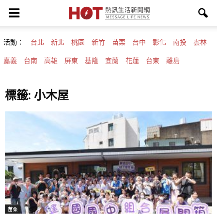
活動：
台北
新北
桃園
新竹
苗栗
台中
彰化
南投
雲林
嘉義
台南
高雄
屏東
基隆
宜蘭
花蓮
台東
離島
標籤: 小木屋
苗栗