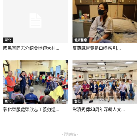
彰化
健康醫療
國民黨同志介紹會巡迴大村...
反覆感冒竟是口咽癌 引...
彰化
彰化
彰化榮服處榮欣志工義剪送...
彰濱秀傳20周年深耕人文...
- 贊助廣告 -