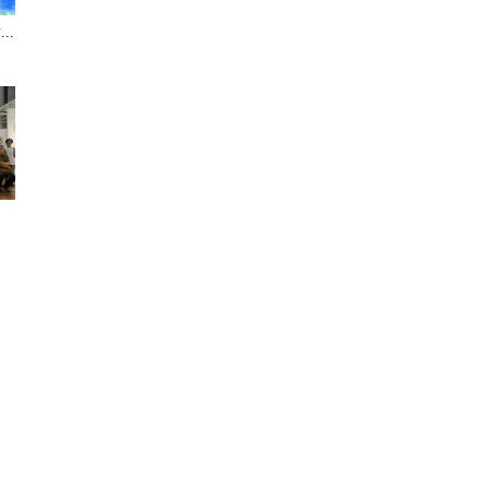
..
聞
」
網