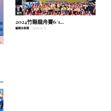
訊
新竹
2024竹縣龍舟賽6/1...
編輯台新聞
-
2024-06-10
生
活
新