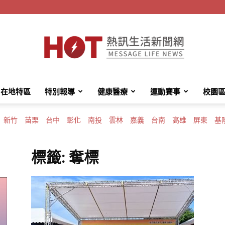
在地特區
特別報導
健康醫療
運動賽事
校園
HotMessage
新竹
苗栗
台中
彰化
南投
雲林
嘉義
台南
高雄
屏東
基
標籤: 奪標
熱