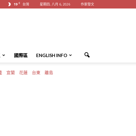
C
19
台灣
星期四, 八月 6, 2026
作家發文
區
國際區
ENGLISH INFO
隆
宜蘭
花蓮
台東
離島