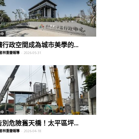
台中
讓行政空間成為城市美學的...
者林重鎣報導
-
2026-05-31
台中
告別危險舊天橋！太平區坪...
者林重鎣報導
-
2026-04-18