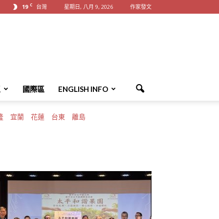
C
19
台灣
星期日, 八月 9, 2026
作家發文
區
國際區
ENGLISH INFO
隆
宜蘭
花蓮
台東
離島