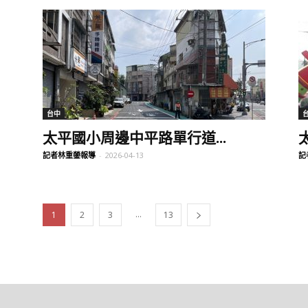
台中
太平國小周邊中平路單行道...
記者林重鎣報導
-
2026-04-13
記
...
1
2
3
13