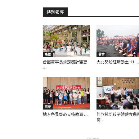
特別報導
高雄
雲林
台鐵董事長肯定都計變更
大北勢股紅壇動土 11...
...
苗栗
台中
地方各界齊心支持教育 ...
何欣純陪孩子體驗食農
育...