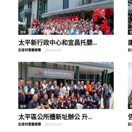
聞
台中
太平新行政中心和宜昌托嬰...
記者林重鎣報導
-
2026-06-03
記
網
台中
太平區公所遷新址辦公 升...
記者林重鎣報導
-
2026-05-25
記