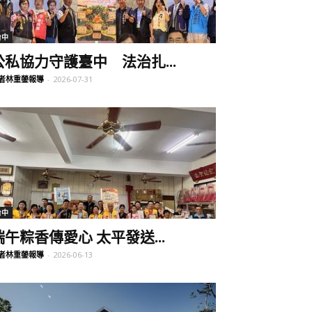
台中
公私協力守護臺中 法治扎...
者林重鎣報導
-
2026-07-31
台中
端午粽香傳愛心 太平發送...
者林重鎣報導
-
2026-06-13