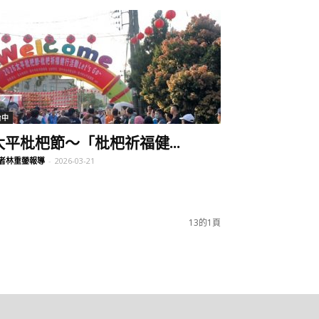
台中
太平枇杷節～「枇杷祈福健...
者林重鎣報導
-
2026-03-21
13的1頁