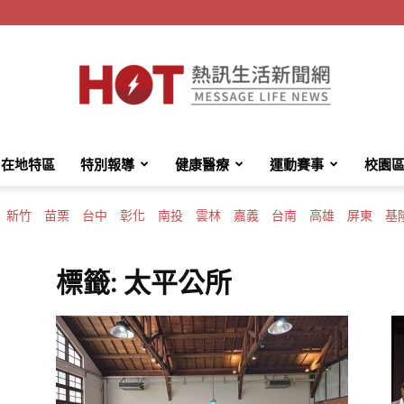
在地特區
特別報導
健康醫療
運動賽事
校園
HotMessage
新竹
苗栗
台中
彰化
南投
雲林
嘉義
台南
高雄
屏東
基
標籤: 太平公所
熱