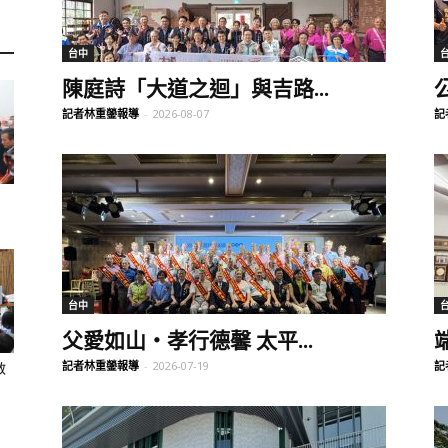
訊
台中
陳庭詩「大道之迴」與吉路...
記者林重鎣報導
-
2026-08-07
記
生
活
台中
父愛如山‧孝行德馨 太平...
記者林重鎣報導
-
2026-07-19
記
教
新