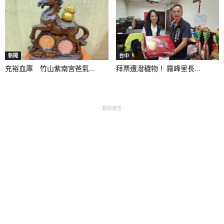
新聞
台中
充裕血庫 竹山紫南宮爸氣...
拜票遭潑穢物！ 霧峰里長...
- 贊助廣告 -