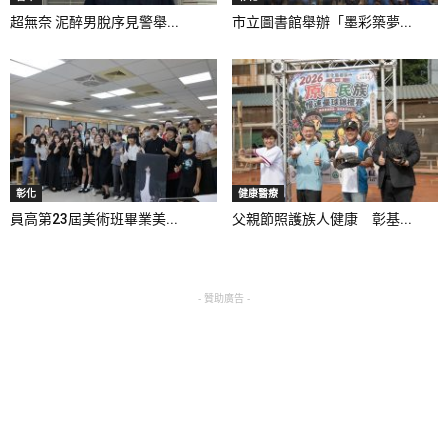
超無奈 泥醉男脫序見警舉...
市立圖書館舉辦「墨彩築夢...
彰化
健康醫療
員高第23屆美術班畢業美...
父親節照護族人健康 彰基...
- 贊助廣告 -