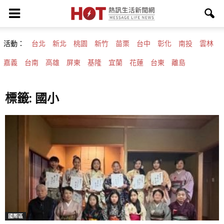
活動：
台北
新北
桃園
新竹
苗栗
台中
彰化
南投
雲林
嘉義
台南
高雄
屏東
基隆
宜蘭
花蓮
台東
離島
標籤: 國小
國際區