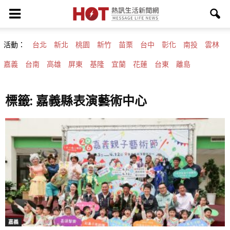
活動：
台北
新北
桃園
新竹
苗栗
台中
彰化
南投
雲林
嘉義
台南
高雄
屏東
基隆
宜蘭
花蓮
台東
離島
標籤: 嘉義縣表演藝術中心
嘉義