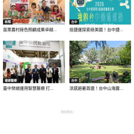
新聞
台中
苗栗農村綠色照顧成果卓越...
搭捷運探索綠美圖！台中捷...
健康醫療
台中
臺中榮總運用智慧醫療 打...
涼感避暑首選！台中山海露...
- 贊助廣告 -