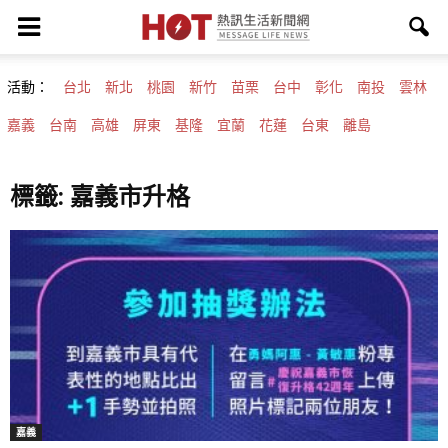
活動：
台北
新北
桃園
新竹
苗栗
台中
彰化
南投
雲林
嘉義
台南
高雄
屏東
基隆
宜蘭
花蓮
台東
離島
標籤: 嘉義市升格
嘉義