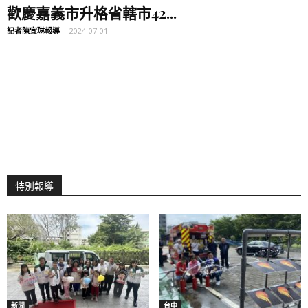
歡慶嘉義市升格省轄市42...
記者陳宜琳報導
-
2024-07-01
特別報導
新聞
台中