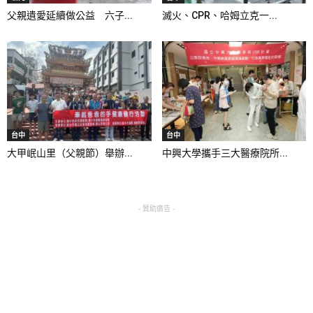
父親遺愛延續做公益 六子...
滅火、CPR、哈姆立克一...
台中
台中
大甲岷山里（父親節）舉辦...
中興大學攜手三大醫療院所...
- 贊助廣告 -