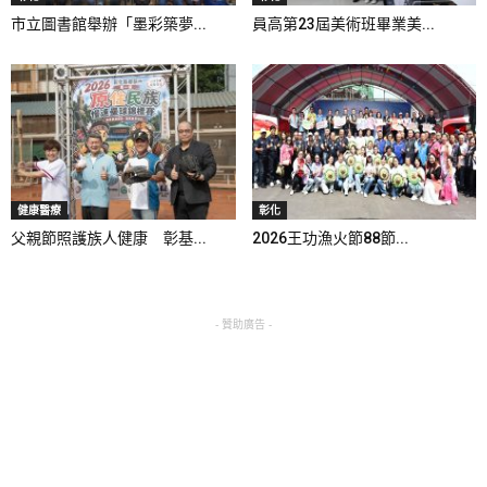
市立圖書館舉辦「墨彩築夢...
員高第23屆美術班畢業美...
健康醫療
彰化
父親節照護族人健康 彰基...
2026王功漁火節88節...
- 贊助廣告 -