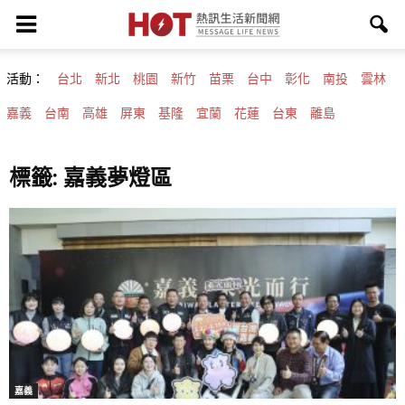
活動：
台北
新北
桃園
新竹
苗栗
台中
彰化
南投
雲林
嘉義
台南
高雄
屏東
基隆
宜蘭
花蓮
台東
離島
標籤: 嘉義夢燈區
嘉義