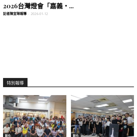
2026台灣燈會「嘉義・...
記者陳宜琳報導
-
2026-01-12
特別報導
彰化
彰化