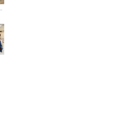
.
聞
網