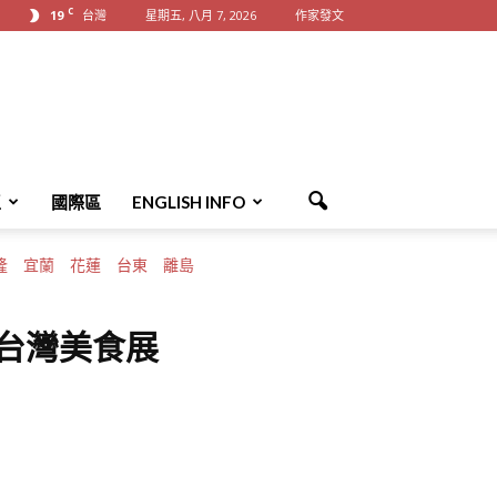
C
19
台灣
星期五, 八月 7, 2026
作家發文
區
國際區
ENGLISH INFO
隆
宜蘭
花蓮
台東
離島
25台灣美食展