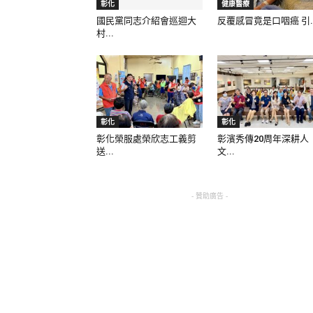
彰化
健康醫療
國民黨同志介紹會巡迴大
反覆感冒竟是口咽癌 引..
村...
彰化
彰化
彰化榮服處榮欣志工義剪
彰濱秀傳20周年深耕人
送...
文...
- 贊助廣告 -