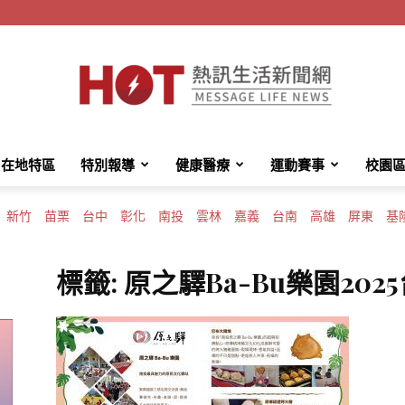
在地特區
特別報導
健康醫療
運動賽事
校園
HotMessage
新竹
苗栗
台中
彰化
南投
雲林
嘉義
台南
高雄
屏東
基
標籤: 原之驛Ba-Bu樂園20
熱