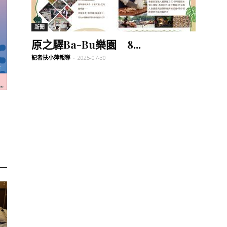
訊
新聞
原之驛Ba-Bu樂園 8...
記者扶小萍報導
-
2025-07-30
生
活
新