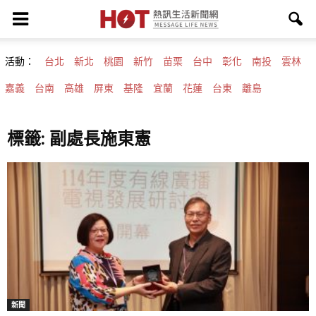
活動：
台北
新北
桃園
新竹
苗栗
台中
彰化
南投
雲林
嘉義
台南
高雄
屏東
基隆
宜蘭
花蓮
台東
離島
標籤: 副處長施東憲
新聞