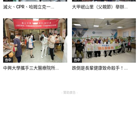
滅火、CPR、哈姆立克一...
大甲岷山里（父親節）舉辦...
台中
台中
中興大學攜手三大醫療院所...
跌倒是長輩健康致命殺手！...
- 贊助廣告 -