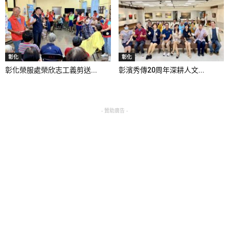
彰化
彰化
彰化榮服處榮欣志工義剪送...
彰濱秀傳20周年深耕人文...
- 贊助廣告 -