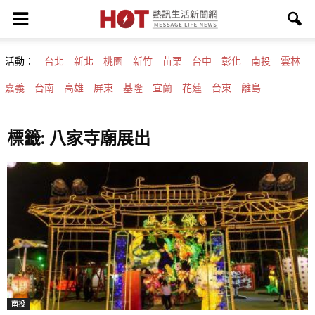
活動：
台北
新北
桃園
新竹
苗栗
台中
彰化
南投
雲林
嘉義
台南
高雄
屏東
基隆
宜蘭
花蓮
台東
離島
標籤: 八家寺廟展出
南投