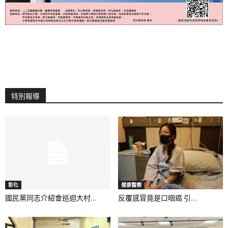
特別報導
彰化
健康醫療
國民黨同志介紹會巡迴大村...
反覆感冒竟是口咽癌 引...