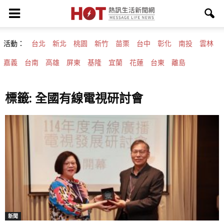
活動：
台北
新北
桃園
新竹
苗栗
台中
彰化
南投
雲林
嘉義
台南
高雄
屏東
基隆
宜蘭
花蓮
台東
離島
標籤: 全國有線電視研討會
新聞