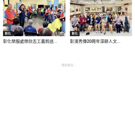
彰化
彰化
彰化榮服處榮欣志工義剪送...
彰濱秀傳20周年深耕人文...
- 贊助廣告 -