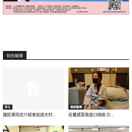
特別報導
彰化
健康醫療
國民黨同志介紹會巡迴大村...
反覆感冒竟是口咽癌 引...