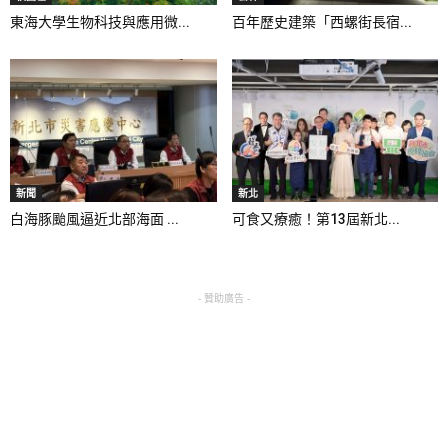
東海大學生物科技與應用微...
百年歷史建築「西螺街長宿...
新聞
新北
白海豚颱風逼近北部海面 ...
可食又療癒！第13屆新北...
- 贊助廣告 -