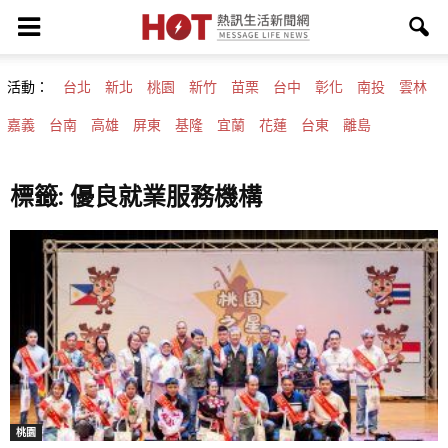
活動：
台北
新北
桃園
新竹
苗栗
台中
彰化
南投
雲林
嘉義
台南
高雄
屏東
基隆
宜蘭
花蓮
台東
離島
標籤: 優良就業服務機構
桃園