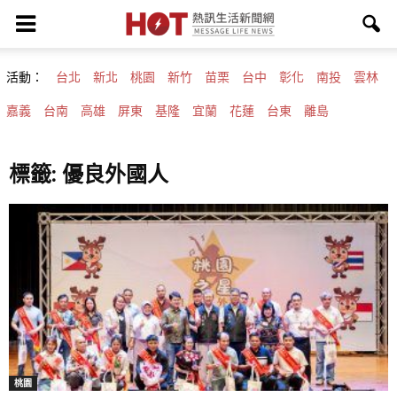
活動：
台北
新北
桃園
新竹
苗栗
台中
彰化
南投
雲林
嘉義
台南
高雄
屏東
基隆
宜蘭
花蓮
台東
離島
標籤: 優良外國人
桃園