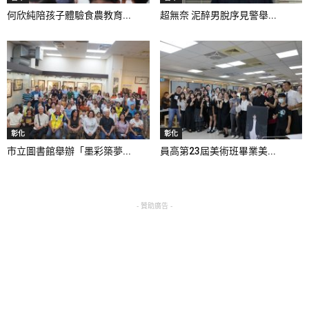
何欣純陪孩子體驗食農教育...
超無奈 泥醉男脫序見警舉...
彰化
彰化
市立圖書館舉辦「墨彩築夢...
員高第23屆美術班畢業美...
- 贊助廣告 -