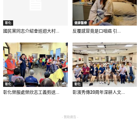
彰化
健康醫療
國民黨同志介紹會巡迴大村...
反覆感冒竟是口咽癌 引...
彰化
彰化
彰化榮服處榮欣志工義剪送...
彰濱秀傳20周年深耕人文...
- 贊助廣告 -