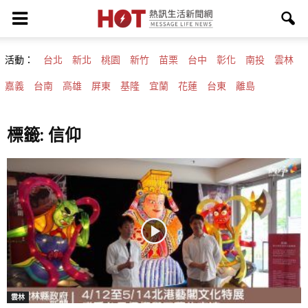
活動：
台北
新北
桃園
新竹
苗栗
台中
彰化
南投
雲林
嘉義
台南
高雄
屏東
基隆
宜蘭
花蓮
台東
離島
標籤: 信仰
雲林