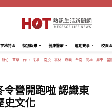
在地特區
特別報導
健康醫療
運動賽事
校園
HotMessage
新竹
苗栗
台中
彰化
南投
雲林
嘉義
台南
高雄
屏東
基
熱
冬令營開跑啦 認識東
歷史文化