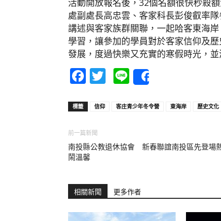
活動開放報名後，32個名額很快秒殺
處副處長高忠雲、客家科長彭俊叡率隊
講述與客家族群關聯，一起哈客東海岸
學習，讓參加的學員對於客家信仰及歷
發展，度過快樂又充實的寒假時光，並
Facebook
Twitter
Line
Share
標籤
信仰
客庄青少年冬令營
東海岸
歷史文化
前一篇新聞
南投縣公教退休協會 新春聯誼南投區先登場
鬧溫馨
相關新聞
更多作者