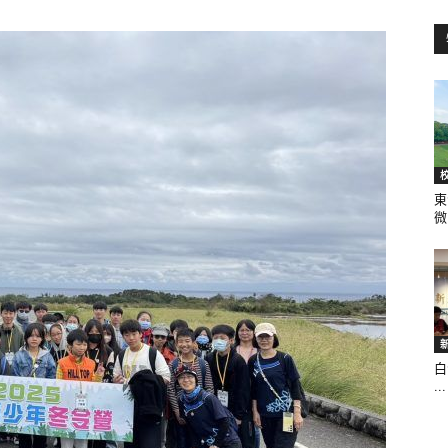
訊
生
東
微.
活
白
...
新