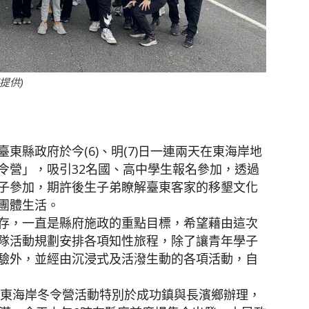
聞
提供)
網
東縣政府於今(6)、明(7)日一連兩天在東海岸地
令營」，吸引32名國、高中學生報名參加，透過
子參加，期許後生子弟瞭解臺東客家的移墾文化
團體生活。
存，一直是縣府施政的重點目標，希望藉由這次
隊活動規劃安排各項知性旅程，除了讓青年學子
驗外，並經由沉浸式及活潑生動的各項活動，自
客東海岸冬令營活動特別於成功鎮與長濱鄉辦理，