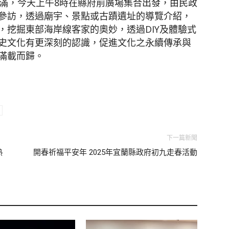
額滿，今天上午8時在縣府前廣場集合出發，由民政
參訪，透過廟宇、景點或古蹟遺址的導覽介紹，
，挖掘東部海岸線客家的奧妙，透過DIY及體驗式
史文化有更深刻的認識，促進文化之永續傳承與
滿載而歸。
下一篇新聞
熱
開春祈福平安年 2025年宜蘭縣政府初九走春活動