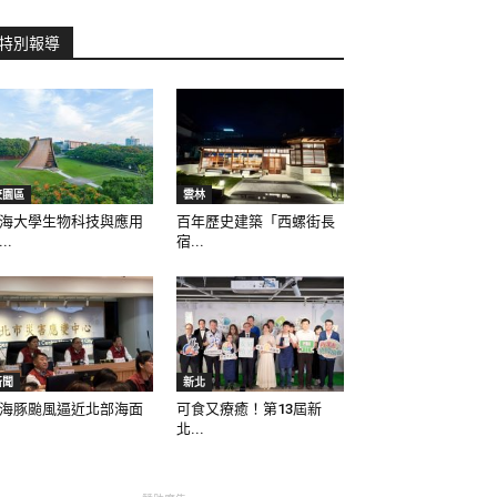
特別報導
校園區
雲林
海大學生物科技與應用
百年歷史建築「西螺街長
..
宿...
新聞
新北
海豚颱風逼近北部海面
可食又療癒！第13屆新
北...