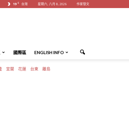
C
19
台灣
星期六, 八月 8, 2026
作家發文
區
國際區
ENGLISH INFO
隆
宜蘭
花蓮
台東
離島