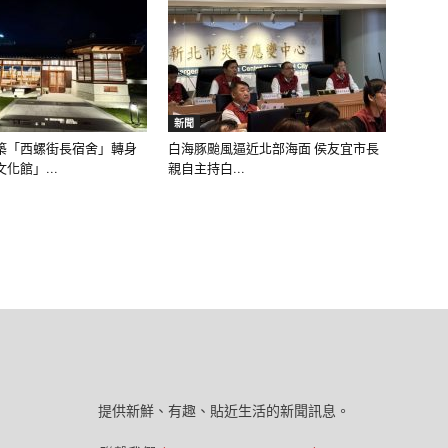
新聞
築「西螺街長宿舍」轉身
白海豚颱風逼近北部海面 侯友宜市長
化館」...
親自主持白...
提供新鮮、有趣、貼近生活的新聞訊息。