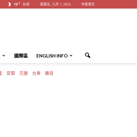
C
19
台灣
星期五, 八月 7, 2026
作家發文
區
國際區
ENGLISH INFO
隆
宜蘭
花蓮
台東
離島