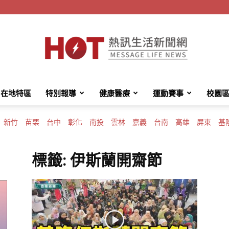
在地特區
特別報導
健康醫療
運動賽事
校園
HotMessage
新竹
苗栗
台中
彰化
南投
雲林
嘉義
台南
高雄
屏東
基
標籤: 伊斯蘭開齋節
熱