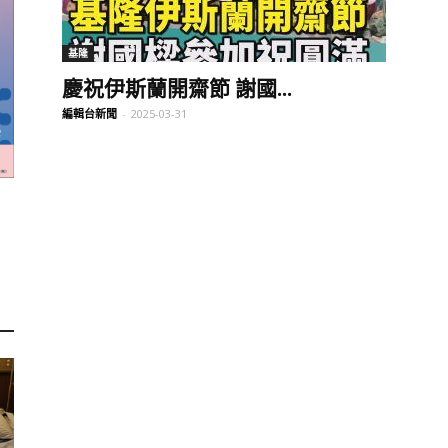
訊
基隆
慶祝伊斯蘭開齋節 謝國...
編輯台新聞
-
2025-03-31
生
活
新