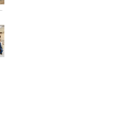
.
聞
網