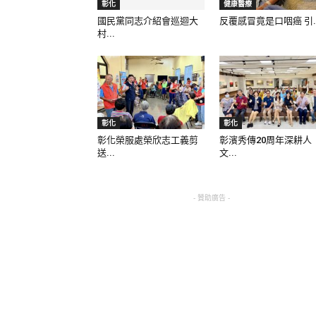
彰化
健康醫療
國民黨同志介紹會巡迴大
反覆感冒竟是口咽癌 引..
村...
彰化
彰化
彰化榮服處榮欣志工義剪
彰濱秀傳20周年深耕人
送...
文...
- 贊助廣告 -