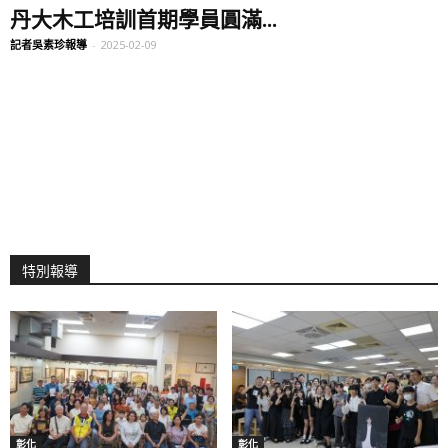
丹大木工培訓首期學員圓滿...
記者吳素珍報導
-
2025-02-09
特別報導
彰化
彰化