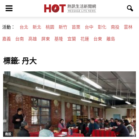
活動：
台北
新北
桃園
新竹
苗栗
台中
彰化
南投
雲林
嘉義
台南
高雄
屏東
基隆
宜蘭
花蓮
台東
離島
標籤: 丹大
南投