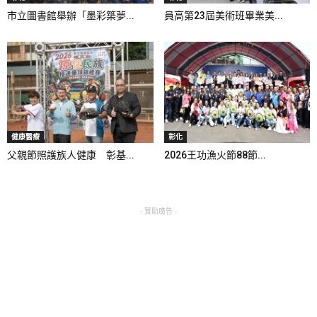
市立圖書館舉辦「墨彩築夢...
員高第23屆美術班畢業美...
健康醫療
彰化
父親節照護族人健康 彰基...
2026王功漁火節88節...
- 贊助廣告 -