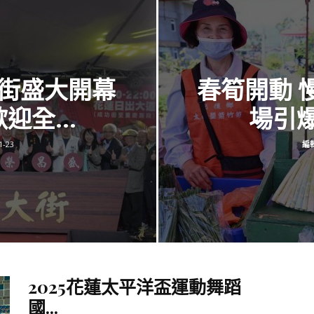
訊
大街盛大開幕
春筍開動 
生
全...
場引爆
1-23
編
活
新
2025花蓮太平洋盃運動舞蹈
國...