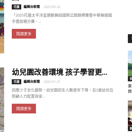
編輯台新聞
-
2025-09-22
花蓮
「2025花蓮太平洋盃運動舞蹈國際公開錦標賽暨中華舞總國
手選拔積分賽、...
聞
閱讀更多
網
幼兒園改善環境 孩子學習更...
編輯台新聞
-
2026-01-31
花蓮
東
因應少子女化趨勢，幼兒園招生人數逐年下降，且2歲幼兒在
微.
照顧人力配置與安...
閱讀更多