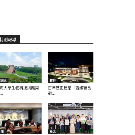
特別報導
校園區
雲林
海大學生物科技與應用
百年歷史建築「西螺街長
..
宿...
新聞
新北