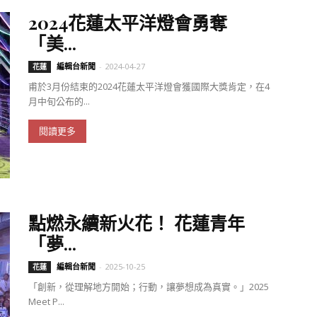
2024花蓮太平洋燈會勇奪
「美...
編輯台新聞
-
2024-04-27
花蓮
甫於3月份結束的2024花蓮太平洋燈會獲國際大獎肯定，在4
月中旬公布的...
閱讀更多
點燃永續新火花！ 花蓮青年
「夢...
編輯台新聞
-
2025-10-25
花蓮
「創新，從理解地方開始；行動，讓夢想成為真實。」2025
Meet P...