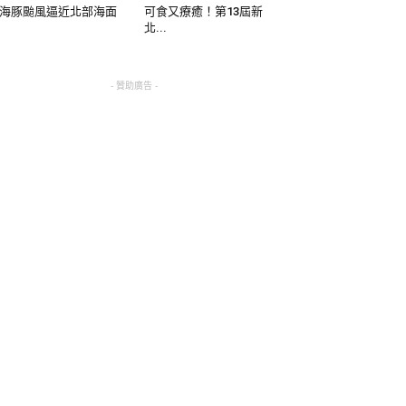
海豚颱風逼近北部海面
可食又療癒！第13屆新
北...
- 贊助廣告 -