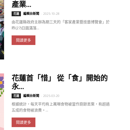
產業...
編輯台新聞
-
2025-10-28
花蓮
由花蓮縣政府主辦為期三天的「客家產業暨技藝博覽會」於
昨(27)日圓滿落...
閱讀更多
花蓮首「惜」 從「食」開始的
永...
編輯台新聞
-
2025-03-20
花蓮
根據統計，每天平均有上萬噸食物被當作廚餘丟棄，有超過
五成的食物被浪費。...
閱讀更多