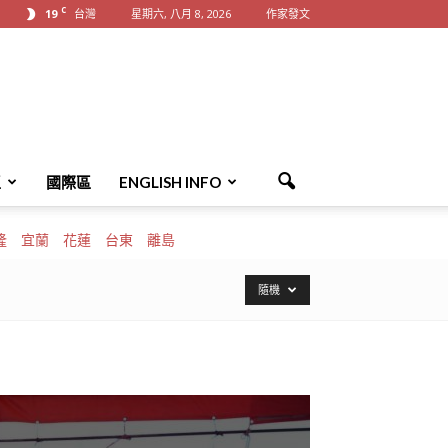
C
19
台灣
星期六, 八月 8, 2026
作家發文
區
國際區
ENGLISH INFO
隆
宜蘭
花蓮
台東
離島
隨機