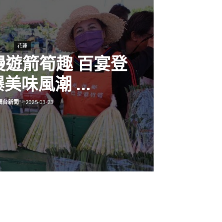
花蓮
慢遊箭筍趣 百宴登
美味風潮 ...
輯台新聞
-
2025-03-23