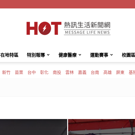
在地特區
特別報導
健康醫療
運動賽事
校園
HotMessage
新竹
苗栗
台中
彰化
南投
雲林
嘉義
台南
高雄
屏東
基
熱