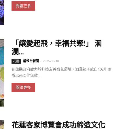
閱讀更多
「讓愛起飛，幸福共聚!」 洄
瀾...
編輯台新聞
-
2025-03-10
花蓮
花蓮縣政府致力於打造友善育兒環境，洄瀾親子館自102年開
辦以來陪伴無數...
閱讀更多
花蓮客家博覽會成功締造文化