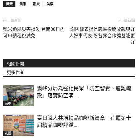
標籤
凱米
勘災
美濃
前一篇新聞
下一篇新聞
凱米颱風災害損失 台南30日內
謝國樑表揚信義區模範父親與好
可申請租稅減免
人好事代表 盼各界合作讓基隆更
好
相關新聞
更多作者
霧峰分局為強化民眾「防空警覺、避難疏
散」落實防空演...
台中
臺日職人共譜精品咖啡新篇章 花蓮第十
屆精品咖啡評鑑...
花蓮