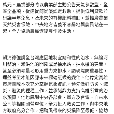
萬元。農損部分將以農業部主動公告天氣參數型、全
區全品項、從速從簡從優認定救助，提供低利貸款並
研議半年免息，及未來的有機肥料補貼，並推廣農業
天然災害保險，中央地方皆義不容辭地與農民站在一
起，全力協助農民恢復農作及生活。
賴清德強調全台灣應因地制宜總和性的治水，無論河
川整治、滯洪池的開闢或是抽水站、抽水機的建置，
甚至必須考量地形用重力來排水，顯現堤防重要性，
通盤考量才能因應未來極端氣候的變化。他肯定高雄
市府團隊本次充分掌握氣象資訊，預先做好防災、減
災、避災的種種工作，並承諾鼎力支持高雄所需的治
水預算，他也感謝中央各部會、軍方及台電、自來水
公司等相關國營單位，全力投入救災工作，與中央地
方政府充分合作，把颱風帶來的災損降至最低，協助