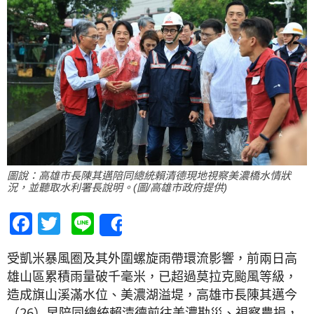
圖說：高雄市長陳其邁陪同總統賴清德現地視察美濃橋水情狀
況，並聽取水利署長說明。(圖/高雄市政府提供)
Facebook
Twitter
Line
Share
受凱米暴風圈及其外圍螺旋雨帶環流影響，前兩日高
雄山區累積雨量破千毫米，已超過莫拉克颱風等級，
造成旗山溪滿水位、美濃湖溢堤，高雄市長陳其邁今
（26）早陪同總統賴清德前往美濃勘災、視察農損，