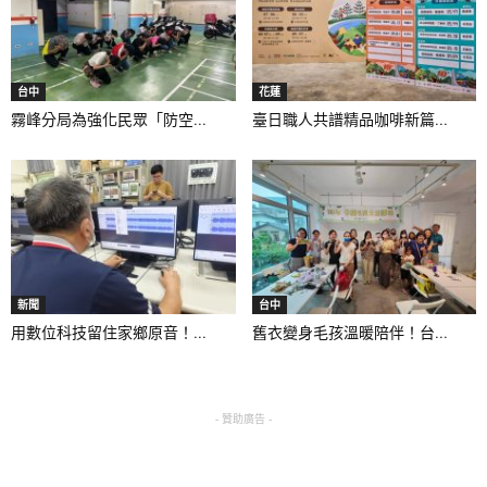
台中
花蓮
霧峰分局為強化民眾「防空...
臺日職人共譜精品咖啡新篇...
新聞
台中
用數位科技留住家鄉原音！...
舊衣變身毛孩溫暖陪伴！台...
- 贊助廣告 -