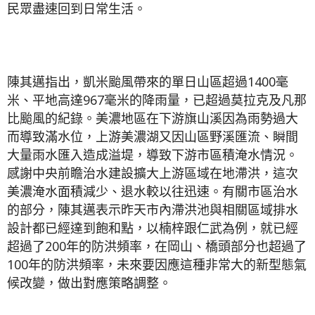
民眾盡速回到日常生活。
陳其邁指出，凱米颱風帶來的單日山區超過1400毫
米、平地高達967毫米的降雨量，已超過莫拉克及凡那
比颱風的紀錄。美濃地區在下游旗山溪因為雨勢過大
而導致滿水位，上游美濃湖又因山區野溪匯流、瞬間
大量雨水匯入造成溢堤，導致下游市區積淹水情況。
感謝中央前瞻治水建設擴大上游區域在地滯洪，這次
美濃淹水面積減少、退水較以往迅速。有關市區治水
的部分，陳其邁表示昨天市內滯洪池與相關區域排水
設計都已經達到飽和點，以楠梓跟仁武為例，就已經
超過了200年的防洪頻率，在岡山、橋頭部分也超過了
100年的防洪頻率，未來要因應這種非常大的新型態氣
候改變，做出對應策略調整。