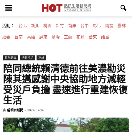
活動：
台北
新北
桃園
新竹
苗栗
台中
彰化
南投
雲林
嘉義
台南
高雄
屏東
基隆
宜蘭
花蓮
台東
離島
特別報導
活動資訊
高雄
陪同總統賴清德前往美濃勘災
陳其邁感謝中央協助地方減輕
受災戶負擔 盡速進行重建恢復
生活
由
編輯台新聞
-
2024-07-26