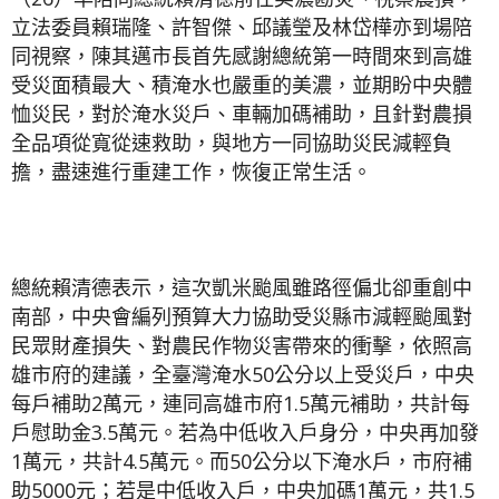
立法委員賴瑞隆、許智傑、邱議瑩及林岱樺亦到場陪
同視察，陳其邁市長首先感謝總統第一時間來到高雄
受災面積最大、積淹水也嚴重的美濃，並期盼中央體
恤災民，對於淹水災戶、車輛加碼補助，且針對農損
全品項從寬從速救助，與地方一同協助災民減輕負
擔，盡速進行重建工作，恢復正常生活。
總統賴清德表示，這次凱米颱風雖路徑偏北卻重創中
南部，中央會編列預算大力協助受災縣市減輕颱風對
民眾財產損失、對農民作物災害帶來的衝擊，依照高
雄市府的建議，全臺灣淹水50公分以上受災戶，中央
每戶補助2萬元，連同高雄市府1.5萬元補助，共計每
戶慰助金3.5萬元。若為中低收入戶身分，中央再加發
1萬元，共計4.5萬元。而50公分以下淹水戶，市府補
助5000元；若是中低收入戶，中央加碼1萬元，共1.5