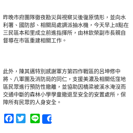
昨晚市府團隊徹夜勘災與視察災後復原情形，並向水
利署、國防部、相關局處調派抽水機，今天早上8點在
三民區本和里成立前進指揮所，由林欽榮副市長親自
督導在市區重建相關工作。
此外，陳其邁特別感謝軍方第四作戰區的呂坤修中
將、八軍團及消防局的同仁，支援美濃及相關低窪地
區民眾進行預防性撤離，並協助因橋梁被溪水淹沒而
交通中斷的森林小學學童撤退至安全的安置處所，保
障所有民眾的人身安全。
Facebook
Twitter
Line
Share