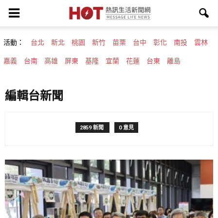
活動：
台北
新北
桃園
新竹
苗栗
台中
彰化
南投
雲林
嘉義
台南
高雄
屏東
基隆
宜蘭
花蓮
台東
離島
編輯台新聞
2859 新聞
0 意見