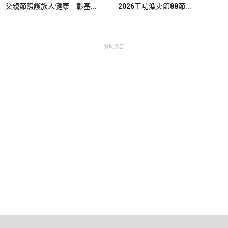
父親節照護族人健康 彰基...
2026王功漁火節88節...
- 贊助廣告 -