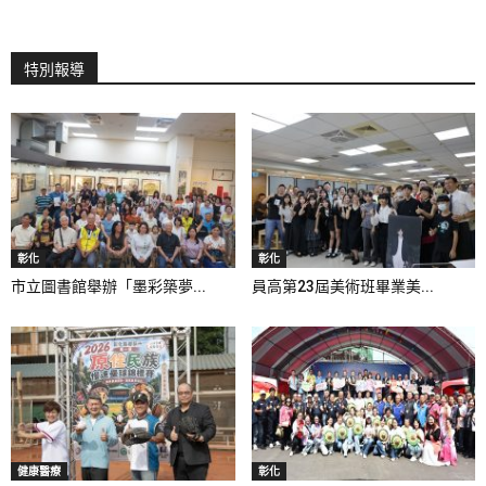
特別報導
彰化
彰化
市立圖書館舉辦「墨彩築夢...
員高第23屆美術班畢業美...
健康醫療
彰化