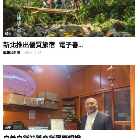
新北
新北推出優質旅宿+電子書...
編輯台新聞
-
2024-12-23
台中
自養自銷並獲產銷履歷認證...