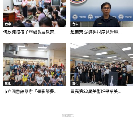
台中
台中
何欣純陪孩子體驗食農教育...
超無奈 泥醉男脫序見警舉...
彰化
彰化
市立圖書館舉辦「墨彩築夢...
員高第23屆美術班畢業美...
- 贊助廣告 -