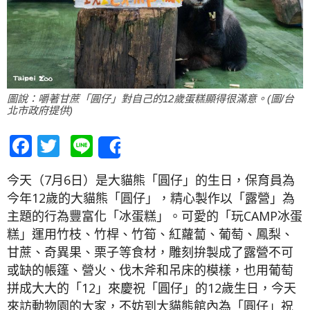
圖說：嚼著甘蔗「圓仔」對自己的12歲蛋糕顯得很滿意。(圖/台
北市政府提供)
Facebook
Twitter
Line
Share
今天（7月6日）是大貓熊「圓仔」的生日，保育員為
今年12歲的大貓熊「圓仔」，精心製作以「露營」為
主題的行為豐富化「冰蛋糕」。可愛的「玩CAMP冰蛋
糕」運用竹枝、竹桿、竹筍、紅蘿蔔、葡萄、鳳梨、
甘蔗、奇異果、栗子等食材，雕刻拚製成了露營不可
或缺的帳篷、營火、伐木斧和吊床的模樣，也用葡萄
拼成大大的「12」來慶祝「圓仔」的12歲生日，今天
來訪動物園的大家，不妨到大貓熊館內為「圓仔」祝