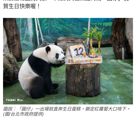
賀生日快樂喔！
圖說：「圓仔」一出場就直奔生日蛋糕，鎖定紅蘿蔔大口啃下。
(圖/台北市政府提供)