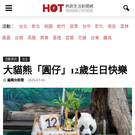
活動：
台北
新北
桃園
新竹
苗栗
台中
彰化
南投
雲林
嘉義
台南
高雄
屏東
基隆
宜蘭
花蓮
台東
離島
活動資訊
台北
大貓熊「圓仔」12歲生日快樂
由
編輯台新聞
-
2025-07-06