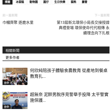
標籤
冰蛋糕
動物園
圓仔
生日快樂
貓熊
露營
前一篇新聞
下一篇新聞
巾幗齊聚 逐鹿水里
第13屆新北環保小局長交接授證
典禮登場 環保使命代代相傳 永
續理念向下扎根
相關新聞
更多作者
何欣純陪孩子體驗食農教育 從產地到餐桌
教育扎...
台中
超無奈 泥醉男脫序見警舉手投降 太平警實
施保護...
台中