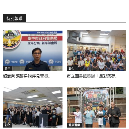
特別報導
台中
彰化
超無奈 泥醉男脫序見警舉...
市立圖書館舉辦「墨彩築夢...
彰化
健康醫療