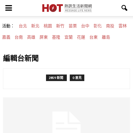
活動：
台北
新北
桃園
新竹
苗栗
台中
彰化
南投
雲林
嘉義
台南
高雄
屏東
基隆
宜蘭
花蓮
台東
離島
編輯台新聞
2859 新聞
0 意見