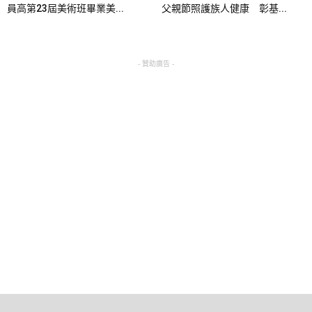
員高第23屆美術班畢業美...
父親節照護族人健康 彰基...
- 贊助廣告 -