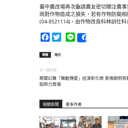
臺中農改場再次籲請農友密切關注農事
雨對作物造成之損失，若有作物防颱相
(04-8521114)，由作物改良科林訓
Facebook
Twitter
Line
Share
標籤
地方
前一篇新聞
精靈幻舞「舞動傳愛」巡演彰化榮 家佛朗明哥
蹈熱力登場
相關新聞
更多作者