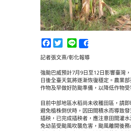
Facebook
Twitter
Line
Share
記者張文熹/彰化報導
強颱巴威預計7月9日至12日影響臺灣
日後全臺天氣將逐漸恢復穩定。農業部
作物及早做好防颱準備，以降低作物受
目前中部地區水稻尚未收穫田區，請即
避免植株倒伏時，因田間積水而導致發
插秧，已完成插秧者，應注意田間灌水
免幼苗受颱風吹襲危害，颱風離開後務