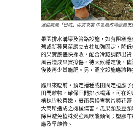
強度颱風「巴威」即將來襲 中區農改場籲農友
果園排水溝渠及管路設施，如有阻塞應
蕉或新種果苗應立支柱加強固定，降低
的果實應儘快採收，配合冷藏調節出貨
風害造成果實擦傷。待天候穩定後，儘
復後再少量施肥。另，溫室設施應將捲
颱風來臨前，預定播種或田間定植應予
田間雜物，確保田間排水暢通，可在迎
植株皆較柔嫩，豪雨易損害葉片與花蕾
大雨所造成之機械傷害。瓜果類及豆類
除葉避免植株受強風吹襲傾倒；塑膠布
應及早維修。