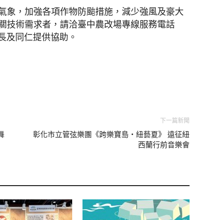
氣象，加強各項作物防颱措施，減少強風及豪大
關技術需求者，請洽臺中農改場專線服務電話
仕科長及同仁提供協助。
下一篇新聞
舞
彰化市立管弦樂團《跨樂寶島・紐藝夏》 遠征紐
西蘭行前音樂會