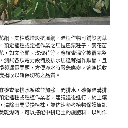
花網、支柱或增設抗風網，畦植作物可鋪設防草
。預定播種或定植作業之馬拉巴栗種子、菊花苗
花，如文心蘭、玫瑰花等，應檢查溫室披覆完整
，測試各項電力設備及排水馬達等運作順暢，且
損與漏電問題，方便淹水時緊急應變。適逢採收
度搶收以確保切花之品質。
宜檢查灌排水系統並加強田間排水，確保畦溝排
預定播種或種植作業者，建議延後進行，於土壤
，清除田間受損植株，並儘速參考植物保護資訊
微乾燥時，可以搭配中耕培土酌施肥料，以利作