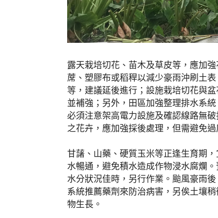
露天栽培切花、苗木及草皮等，應加強
蓆、塑膠布或稻稈以減少豪雨沖刷土表
等，建議延後進行；設施栽培切花與盆
並補強；另外，田區加強整理排水系統
必須注意架高電力設施及確認線路無破
之花卉，應加強採後處理，但需避免過
甘藷、山藥、硬質玉米等正逢生育期，
水暢通，避免積水造成作物浸水腐爛。
水分狀況佳時，另行作業。颱風豪雨後
系統推薦藥劑來防治病害，另俟土壤稍
物生長。