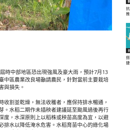
抗
推.
聞
搭
網
捷.
，屆時中部地區恐出現強風及豪大雨，預計7月13
臺中區農業改良場籲請農民，針對當前主要栽培
害與損失。
時收割並乾燥，無法收穫者，應保持排水暢通，
芽。水稻二期作未插秧者建議延至颱風過後再行
深度，水深原則上以稻株或秧苗高度為宜，以避
必排水以降低淹水危害。水稻育苗中心的綠化場