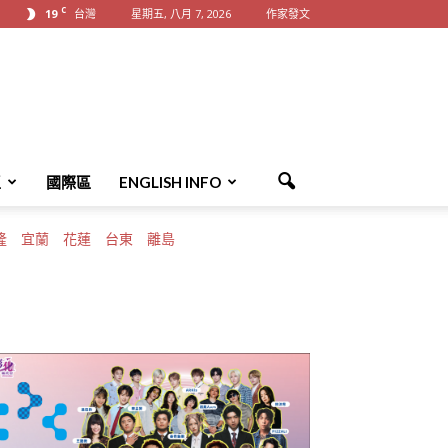
C
19
台灣
星期五, 八月 7, 2026
作家發文
區
國際區
ENGLISH INFO
隆
宜蘭
花蓮
台東
離島