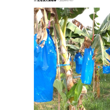
由
記者張文熹報導
-
2026-07-07