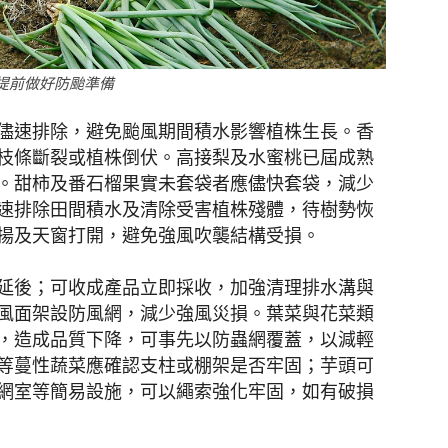
提前做好防颱準備
儘速排除，避免颱風期間積水影響植株生長。香
枝條斷裂或植株倒伏。高接梨及水蜜桃已屆成熟
。甜柿及番石榴果實未套袋者應儘快套袋，減少
速排除田間積水及清除受害植株殘體，待樹勢恢
揚及天窗打開，避免強風吹襲結構受損。
延後；可收成產品立即採收，加強清理排水溝與
風面架設防風網，減少強風災損。葉菜與花菜類
，造成品質下降，可事先以防蟲網覆蓋，以減輕
等蔓性蔬菜應確認支柱或棚架是否牢固；芋頭可
網室等簡易設施，可以繩索強化牢固，如有破損