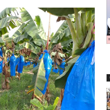
訊
生
活
新