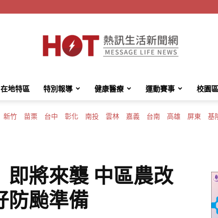
在地特區
特別報導
健康醫療
運動賽事
校園
HotMessage
新竹
苗栗
台中
彰化
南投
雲林
嘉義
台南
高雄
屏東
基
熱
」即將來襲 中區農改
好防颱準備