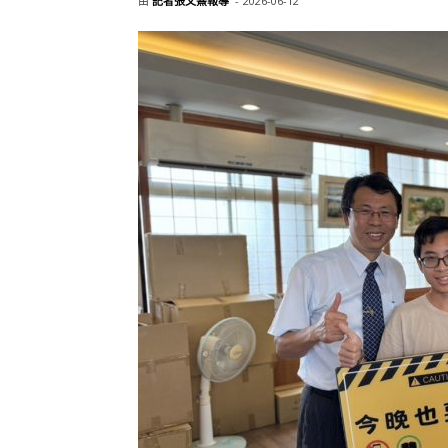
由
記者張文熹報導
-
2026-06-12