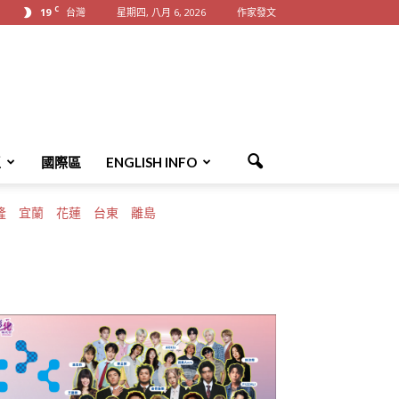
C
19
台灣
星期四, 八月 6, 2026
作家發文
區
國際區
ENGLISH INFO
隆
宜蘭
花蓮
台東
離島