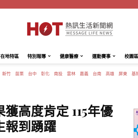
在地特區
特別報導
健康醫療
運動賽事
校園
HotMessage
新竹
苗栗
台中
彰化
南投
雲林
嘉義
台南
高雄
屏東
基
熱
獲高度肯定 115年優
生報到踴躍