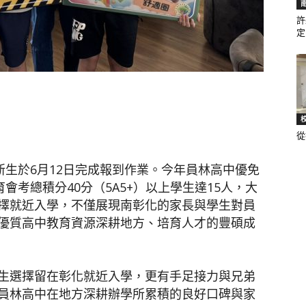
許
定.
聞
從
網
新生於6月12日完成報到作業。今年員林高中優免
會考總積分40分（5A5+）以上學生達15人，大
擇就近入學，不僅展現南彰化的家長與學生對員
優質高中教育資源深耕地方、培育人才的豐碩成
生選擇留在彰化就近入學，更有手足接力與兄弟
員林高中在地方深耕辦學所累積的良好口碑與家