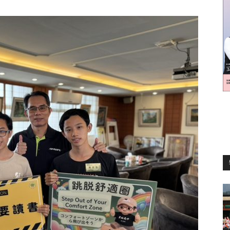
訊
生
活
新