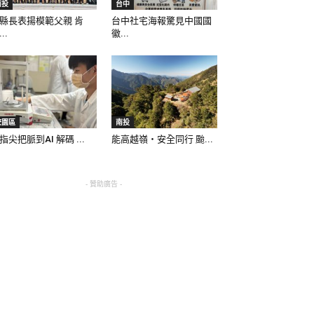
南投
台中
縣長表揚模範父親 肯
台中社宅海報驚見中國國
..
徽...
校園區
南投
指尖把脈到AI 解碼 ...
能高越嶺‧安全同行 颱...
- 贊助廣告 -