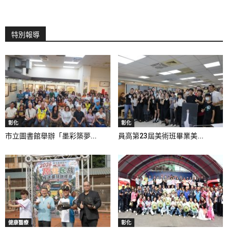
特別報導
彰化
彰化
市立圖書館舉辦「墨彩築夢...
員高第23屆美術班畢業美...
健康醫療
彰化