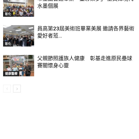
水墨個展
彰化
員高第23屆美術班畢業美展 邀請各界藝術
愛好者蒞...
彰化
父親節照護族人健康 彰基走進原民壘球
賽關懷身心靈
健康醫療