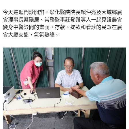
今天巡迴門診開辦，彰化醫院院長賴仲亮及大城鄉農
會理事長蔡隱居、常務監事莊登讚等人一起見證農會
變身中醫診間的畫面，存款、提款和看診的民眾在農
會大廳交錯，氣氛熱絡。