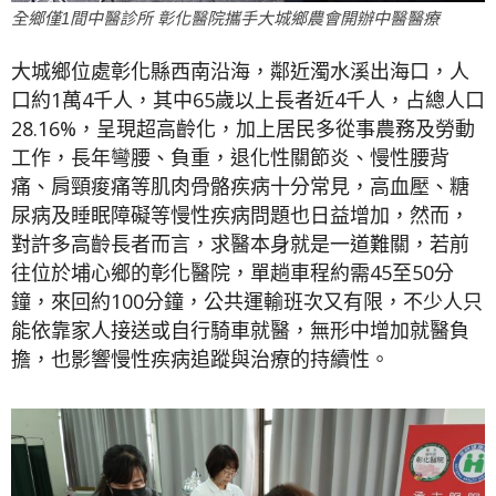
全鄉僅1間中醫診所 彰化醫院攜手大城鄉農會開辦中醫醫療
大城鄉位處彰化縣西南沿海，鄰近濁水溪出海口，人
口約1萬4千人，其中65歲以上長者近4千人，占總人口
28.16%，呈現超高齡化，加上居民多從事農務及勞動
工作，長年彎腰、負重，退化性關節炎、慢性腰背
痛、肩頸痠痛等肌肉骨骼疾病十分常見，高血壓、糖
尿病及睡眠障礙等慢性疾病問題也日益增加，然而，
對許多高齡長者而言，求醫本身就是一道難關，若前
往位於埔心鄉的彰化醫院，單趟車程約需45至50分
鐘，來回約100分鐘，公共運輸班次又有限，不少人只
能依靠家人接送或自行騎車就醫，無形中增加就醫負
擔，也影響慢性疾病追蹤與治療的持續性。