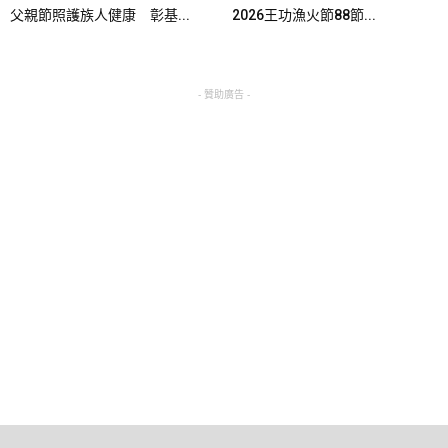
父親節照護族人健康 彰基...
2026王功漁火節88節...
- 贊助廣告 -