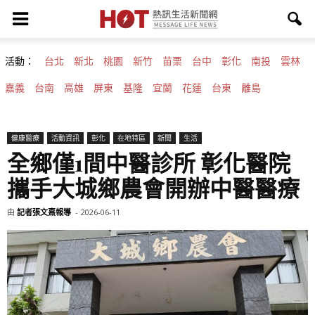
活動：
台北
新北
桃園
新竹
苗栗
台中
彰化
南投
雲林
嘉義
台南
高雄
屏東
基隆
宜蘭
花蓮
台東
離島
健康醫療
活動資訊
彰化
在地特區
新聞
生活
全鄉僅1間中醫診所 彰化醫院
攜手大城鄉農會開辦中醫醫療
由
記者張文熹報導
-
2026-06-11