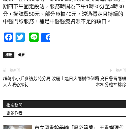
期四下午固定設站，服務時間為下午1時30分至4時30
分，掛號費50元、部分負擔40元，透過穩定且持續的
中醫門診服務，補足中醫醫療資源不足的缺口。
Facebook
Twitter
Line
Share
標籤
健康
前一篇新聞
下一篇新聞
超萌小小兵參訪芳苑分局 波麗士
連日大雨樹倒倒塌 烏日警冒雨鋸
大人暖心接待
木20分鐘神排除
相關新聞
更多作者
市立圖書館舉辦「墨彩築夢」 王貴嬋現代