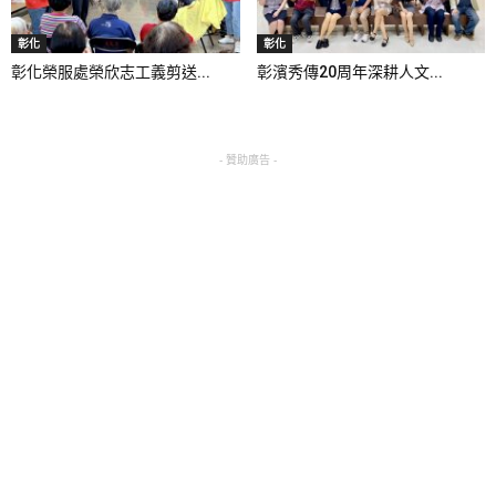
彰化
彰化
彰化榮服處榮欣志工義剪送...
彰濱秀傳20周年深耕人文...
- 贊助廣告 -