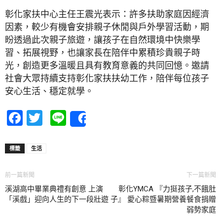
彰化家扶中心主任王震光表示：許多扶助家庭因經濟
因素，較少有機會安排親子休閒與戶外學習活動，期
盼透過此次親子旅遊，讓孩子在自然環境中快樂學
習、拓展視野，也讓家長在陪伴中累積珍貴親子時
光，創造更多溫暖且具有教育意義的共同回憶。邀請
社會大眾持續支持彰化家扶扶幼工作，陪伴每位孩子
安心生活、穩定就學。
Facebook
Twitter
Line
Share
標籤
生活
前一篇新聞
下一篇新聞
溪湖高中畢業典禮有創意 上演
彰化YMCA 『力挺孩子,不餓肚
「溪戲」迎向人生的下一段壯遊
子』 愛心粽暨暑期營養餐食捐贈
弱勢家庭