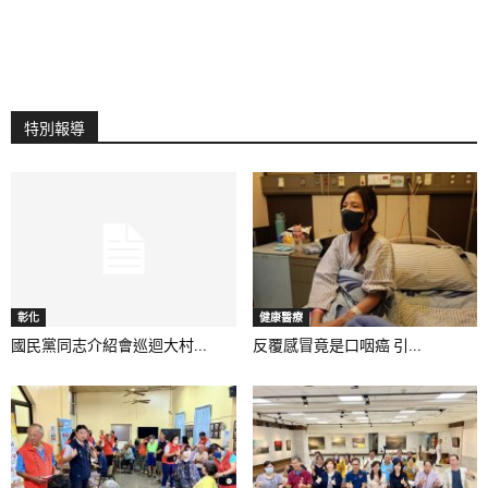
特別報導
彰化
健康醫療
國民黨同志介紹會巡迴大村...
反覆感冒竟是口咽癌 引...