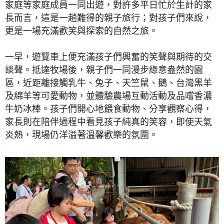
家庭等家庭成員一同出遊，對許多平日忙於生計的家
長而言，這是一趟難得的親子旅行；對孩子們來說，
更是一場充滿歡笑與探索的自然之旅。
一早，遊覽車上便充滿孩子們興奮的笑聲與期待的交
談聲。抵達牧場後，親子們一同漫步綠意盎然的園
區，近距離接觸乳牛、兔子、天竺鼠、鵝、台灣黑羊
及綿羊等可愛動物，並體驗農場互動活動及品嚐香濃
牛奶冰棒。孩子們開心地餵食動物、分享觀察心得，
家長則在陪伴過程中看見孩子純真的笑容，即使天氣
炎熱，現場仍洋溢著溫馨歡樂的氛圍。