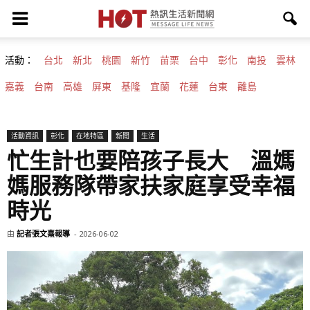
活動：
台北
新北
桃園
新竹
苗栗
台中
彰化
南投
雲林
嘉義
台南
高雄
屏東
基隆
宜蘭
花蓮
台東
離島
活動資訊
彰化
在地特區
新聞
生活
忙生計也要陪孩子長大 溫媽
媽服務隊帶家扶家庭享受幸福
時光
由
記者張文熹報導
-
2026-06-02