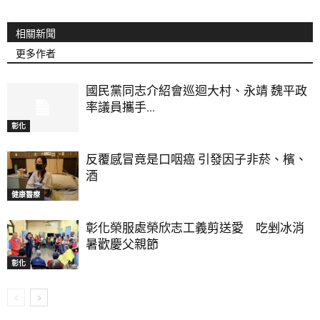
相關新聞
更多作者
國民黨同志介紹會巡迴大村、永靖 魏平政
率議員攜手...
彰化
反覆感冒竟是口咽癌 引發因子非菸、檳、
酒
健康醫療
彰化榮服處榮欣志工義剪送愛 吃剉冰消
暑歡慶父親節
彰化