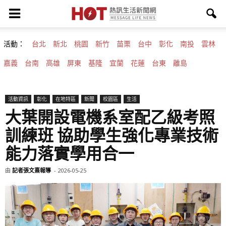
活動：
台北
新北
桃園
新竹
苗栗
台中
彰化
南投
雲林
嘉義
台南
高雄
屏東
基隆
宜蘭
花蓮
台東
離島
活動資訊
彰化
在地特區
新聞
校園區
生活
大葉開設電機系室配乙級考照
訓練班 協助學生強化專業技術
能力落實學用合一
由
記者張文熹報導
-
2026-05-25