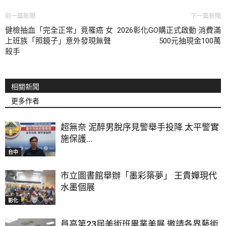
前一篇新聞
下一篇新聞
健檢抽血「完全正常」竟罹癌 女
2026彰化GO購正式啟動 消費滿
上班族「照鏡子」意外發現無聲
500元抽現金100萬
殺手
相關新聞
更多作者
超無奈 泥醉男脫序見警舉手投降 太平警實
施保護...
台中
市立圖書館舉辦「墨彩築夢」 王貴嬋現代
水墨個展
彰化
員高第23屆美術班畢業美展 邀請各界藝術