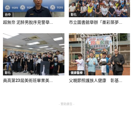
台中
彰化
超無奈 泥醉男脫序見警舉...
市立圖書館舉辦「墨彩築夢...
彰化
健康醫療
員高第23屆美術班畢業美...
父親節照護族人健康 彰基...
- 贊助廣告 -