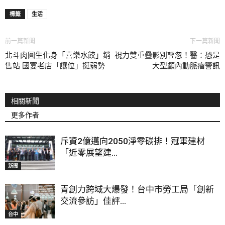
標籤
生活
前一篇新聞
下一篇新聞
北斗肉圓生化身「喜樂水餃」銷
視力雙重疊影別輕忽！醫：恐是
售站 國宴老店「讓位」挺弱勢
大型顱內動脈瘤警訊
相關新聞
更多作者
斥資2億邁向2050淨零碳排！冠軍建材
「近零展望建...
新聞
青創力跨域大爆發！台中市勞工局「創新
交流參訪」佳評...
台中