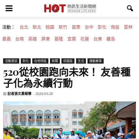
活動：
台北
新北
桃園
新竹
苗栗
台中
彰化
南投
雲林
嘉義
台南
高雄
屏東
基隆
宜蘭
花蓮
台東
離島
活動資訊
彰化
在地特區
新聞
校園區
生活
運動賽事
520從校園跑向未來！ 友善種
子化為永續行動
由
記者張文熹報導
-
2026-05-20