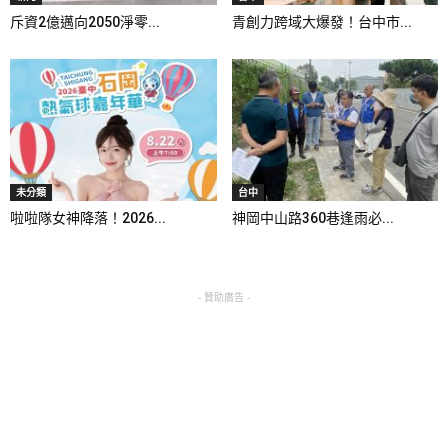
斥資2億邁向2050淨零...
青創力跨域大爆發！台中市...
未分類
台中
啦啦隊女神降落！2026...
神岡中山路360巷逢雨必...
- 贊助廣告 -