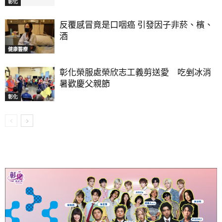
彰化
反覆感冒竟是口咽癌 引發因子非菸、檳、
酒
健康醫療
彰化榮服處榮欣志工義剪送愛 吃剉冰消
暑歡慶父親節
彰化