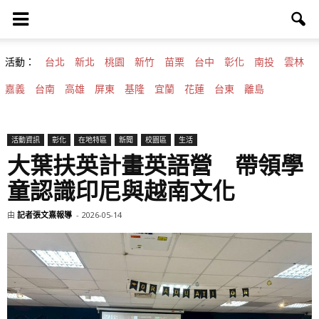
活動：
台北
新北
桃園
新竹
苗栗
台中
彰化
南投
雲林
嘉義
台南
高雄
屏東
基隆
宜蘭
花蓮
台東
離島
活動資訊
彰化
在地特區
新聞
校園區
生活
大葉扶英計畫英語營 帶領學
童認識印尼與越南文化
由
記者張文熹報導
-
2026-05-14