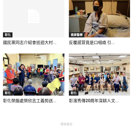
彰化
健康醫療
國民黨同志介紹會巡迴大村...
反覆感冒竟是口咽癌 引...
彰化
彰化
彰化榮服處榮欣志工義剪送...
彰濱秀傳20周年深耕人文...
- 贊助廣告 -