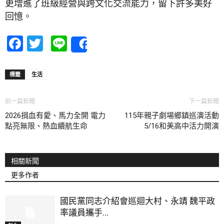
更增進了班級經營與跨文化交流能力，留下許多美好
回憶。
Facebook
Twitter
Line
Share
標籤
生活
前一篇新聞
下一篇新聞
2026捐血有愛、馬力全開 電力
115年親子劇場鄉鎮巡演活動
點亮無限、熱血續航生命
5/16和美高中活力開演
相關新聞
更多作者
國民黨同志介紹會巡迴大村、永靖 魏平政
率議員攜手...