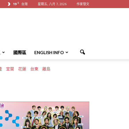
C
19
台灣
星期五, 八月 7, 2026
作家發文
區
國際區
ENGLISH INFO
隆
宜蘭
花蓮
台東
離島