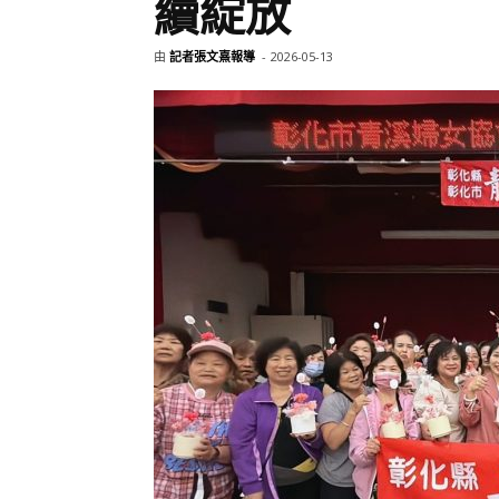
續綻放
由
記者張文熹報導
-
2026-05-13