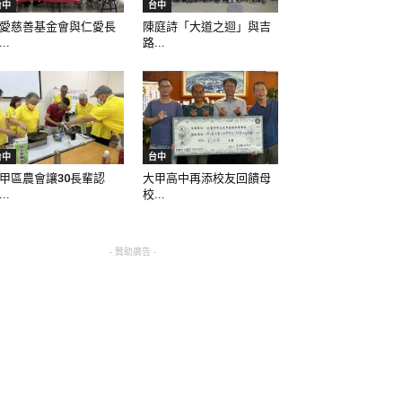
台中
台中
愛慈善基金會與仁愛長
陳庭詩「大道之迴」與吉
..
路...
台中
台中
甲區農會讓30長輩認
大甲高中再添校友回饋母
..
校...
- 贊助廣告 -