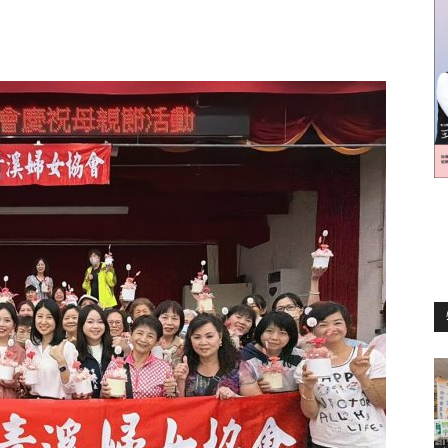
訊
生
活
新