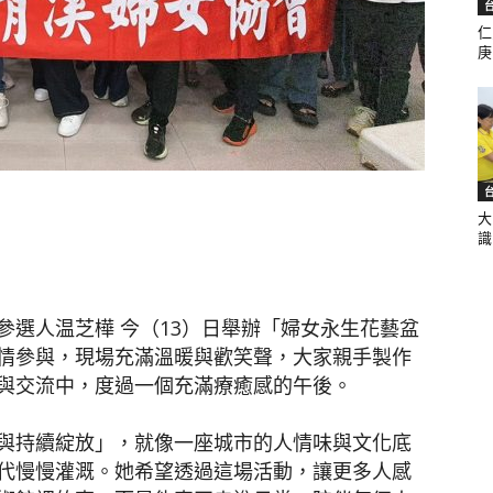
仁
庚.
聞
大
網
識.
參選人温芝樺 今（13）日舉辦「婦女永生花藝盆
情參與，現場充滿溫暖與歡笑聲，大家親手製作
與交流中，度過一個充滿療癒感的午後。
與持續綻放」，就像一座城市的人情味與文化底
代慢慢灌溉。她希望透過這場活動，讓更多人感