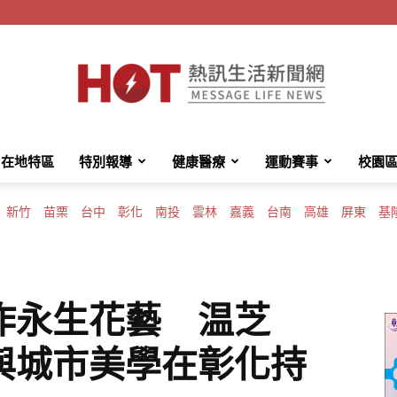
在地特區
特別報導
健康醫療
運動賽事
校園
HotMessage
新竹
苗栗
台中
彰化
南投
雲林
嘉義
台南
高雄
屏東
基
熱
作永生花藝 温芝
與城市美學在彰化持