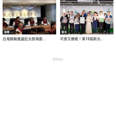
新聞
新北
白海豚颱風逼近北部海面 ...
可食又療癒！第13屆新北...
- 贊助廣告 -