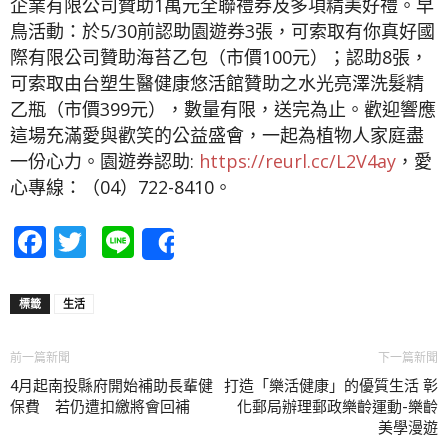
企業有限公司贊助1萬元全聯禮券及多項精美好禮。早
鳥活動：於5/30前認助園遊券3張，可索取有你真好國
際有限公司贊助海苔乙包（市價100元）；認助8張，
可索取由台塑生醫健康悠活館贊助之水光亮澤洗髮精
乙瓶（市價399元），數量有限，送完為止。歡迎響應
這場充滿愛與歡笑的公益盛會，一起為植物人家庭盡
一份心力。園遊券認助:
https://reurl.cc/L2V4ay
，愛
心專線：（04）722-8410。
Facebook
Twitter
Line
Share
標籤
生活
前一篇新聞
下一篇新聞
4月起南投縣府開始補助長輩健
打造「樂活健康」的優質生活 彰
保費 若仍遭扣繳將會回補
化郵局辦理郵政樂齡運動-樂齡
美學漫遊