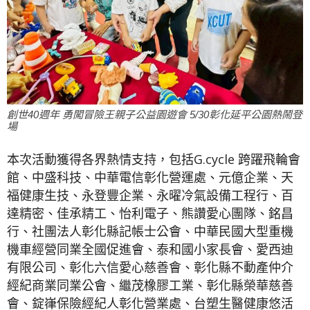
創世40週年 勇闖冒險王親子公益園遊會 5/30彰化延平公園熱鬧登
場
本次活動獲得各界熱情支持，包括G.cycle 跨躍飛輪會
館、中盛科技、中華電信彰化營運處、元億企業、天
福健康生技、永登豐企業、永曜冷氣設備工程行、百
達精密、佳承精工、怡利電子、熊讚愛心團隊、銘昌
行、社團法人彰化縣記帳士公會、中華民國大型重機
機車經營同業全國促進會、泰和國小家長會、愛西迪
有限公司、彰化六信愛心慈善會、彰化縣不動產仲介
經紀商業同業公會、繼茂橡膠工業、彰化縣榮華慈善
會、錠嵂保險經紀人彰化營業處、台塑生醫健康悠活