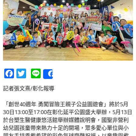
Facebook
Twitter
Line
Share
記者張文熹/彰化報導
「創世40週年 勇闖冒險王親子公益園遊會」將於5月
30日13:00至17:00在彰化延平公園盛大舉辦，5月13日
於台塑生醫健康悠活館舉辦媒體說明會，國聖非營利
幼兒園孩童帶來熱力十足的開場，眾多愛心單位與小
朋友手持乘載希望的彩色氣球齊聲祝福，以童趣與歡