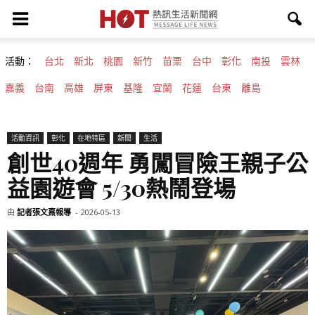
活動：
台北
新北
桃園
新竹
苗栗
台中
彰化
南投
雲林
嘉義
台南
高雄
屏東
基隆
宜蘭
花蓮
台東
離島
活動資訊
彰化
在地特區
新聞
生活
創世40週年 勇闖冒險王親子公
益園遊會 5/30熱鬧登場
由
記者張文熹報導
-
2026-05-13