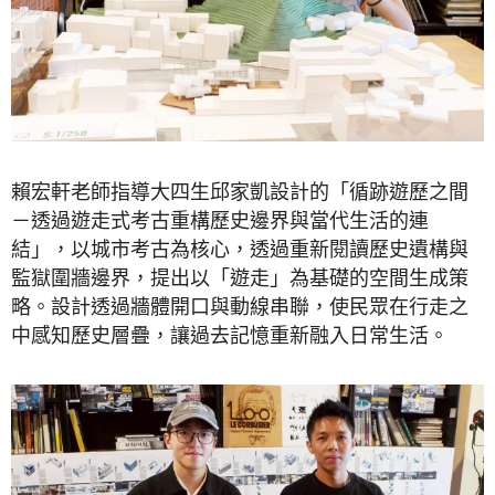
賴宏軒老師指導大四生邱家凱設計的「循跡遊歷之間
－透過遊走式考古重構歷史邊界與當代生活的連
結」，以城市考古為核心，透過重新閱讀歷史遺構與
監獄圍牆邊界，提出以「遊走」為基礎的空間生成策
略。設計透過牆體開口與動線串聯，使民眾在行走之
中感知歷史層疊，讓過去記憶重新融入日常生活。