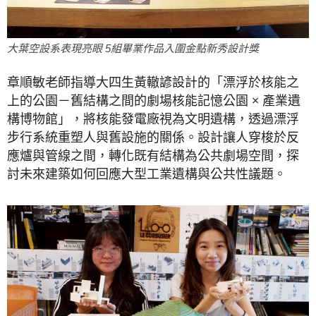
大葉空設系表現亮眼 5組畢業作品入圍金點新秀設計獎
章順敏老師指導大四生黃轍諺設計的「漂浮於核能之
上的公園－舊結構之間的劇場核能記憶公園 × 產業遺
構博物館」，將核能發電廠視為文明遺構，透過漂浮
步行系統重塑人與舊設施的關係。設計讓人穿梭於反
應爐與管線之間，轉化既有結構為公共劇場空間，探
討未來建築如何回應大型工業遺構與公共性議題。