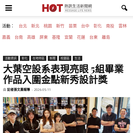
活動：
台北
新北
桃園
新竹
苗栗
台中
彰化
南投
雲林
嘉義
台南
高雄
屏東
基隆
宜蘭
花蓮
台東
離島
活動資訊
彰化
在地特區
新聞
校園區
生活
大葉空設系表現亮眼 5組畢業
作品入圍金點新秀設計獎
由
記者張文熹報導
-
2026-05-11