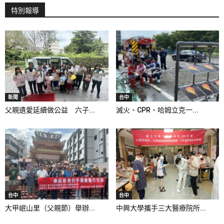
特別報導
新聞
台中
父親遺愛延續做公益 六子...
滅火、CPR、哈姆立克一...
台中
台中
大甲岷山里（父親節）舉辦...
中興大學攜手三大醫療院所...