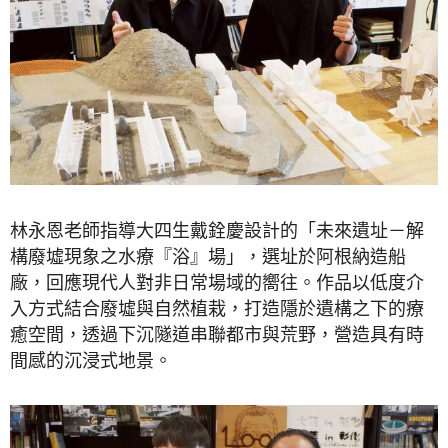
林永恩老師指導大四生戴銓慶設計的「未來遺址－解
構廢墟現象之水療『浴』場」，選址於阿根納造船
廠，回應現代人對非日常場域的嚮往。作品以低度介
入方式結合廢墟與自然植栽，打造隱於遺構之下的療
癒空間，透過下沉隧道串聯都市與荒野，營造具有時
間感的沉浸式地景。