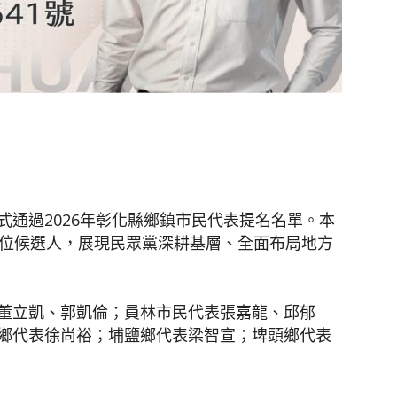
聞
網
通過2026年彰化縣鄉鎮市民代表提名名單。本
2位候選人，展現民眾黨深耕基層、全面布局地方
董立凱、郭凱倫；員林市民代表張嘉龍、邱郁
鄉代表徐尚裕；埔鹽鄉代表梁智宣；埤頭鄉代表