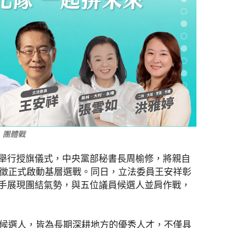
」團體戰
舉行授旗儀式，中央黨部秘書長周榆修，將親自
象徵正式啟動基層選戰。同日，立法委員王安祥彰
手展現團結氣勢，與五位議員候選人並肩作戰，
表候選人，皆為長期深耕地方的優秀人才，不僅具