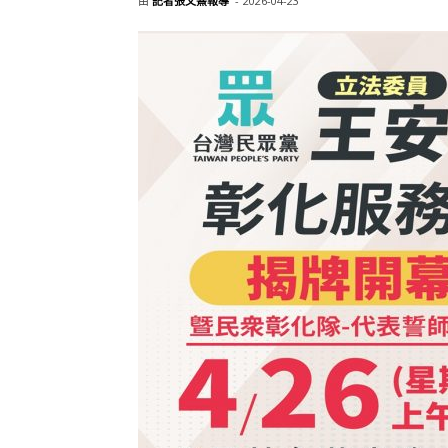
由
記者張文熹報導
-
2026-04-23