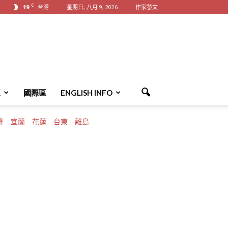
C
19
台灣
星期日, 八月 9, 2026
作家發文
區
國際區
ENGLISH INFO
隆
宜蘭
花蓮
台東
離島