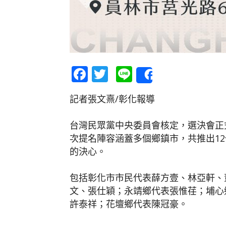
Facebook
Twitter
Line
Share
記者張文熹/彰化報導
台灣民眾黨中央委員會核定，選決會正式
次提名陣容涵蓋多個鄉鎮市，共推出1
的決心。
包括彰化市市民代表薛方壹、林亞軒、
文、張仕穎；永靖鄉代表張惟荏；埔心
許泰祥；花壇鄉代表陳冠豪。