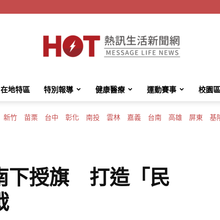
在地特區
特別報導
健康醫療
運動賽事
校園
HotMessage
新竹
苗栗
台中
彰化
南投
雲林
嘉義
台南
高雄
屏東
基
熱
南下授旗 打造「民
戰