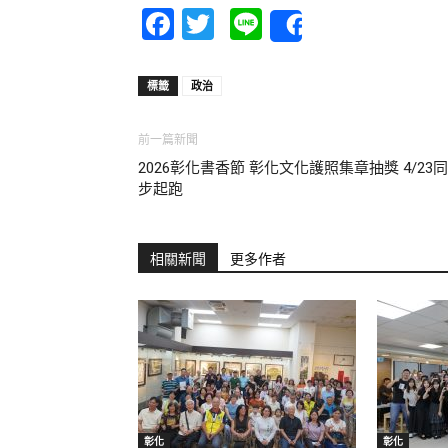
Facebook
Twitter
Line
Share
標籤
政治
前一篇新聞
2026彰化書香節 彰化文化護照集章抽獎 4/23同
步起跑
相關新聞
更多作者
彰化
彰化