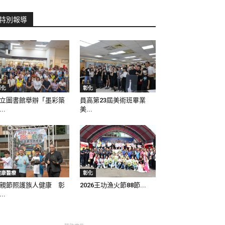
特別報導
彰化
彰化
立圖書館舉辦「墨彩築
員高第23屆美術班畢業
..
美...
健康醫療
彰化
親節照護族人健康 彰
2026王功漁火節88節...
..