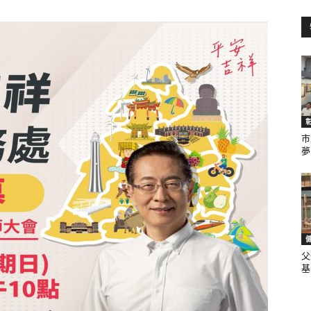
訊
生
市
夢.
活
父
基.
新