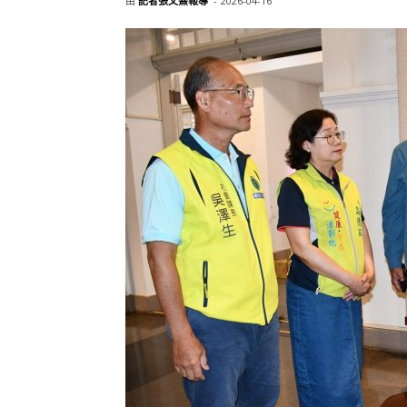
由
記者張文熹報導
-
2026-04-16