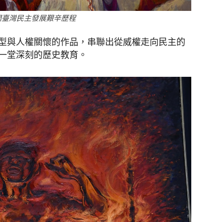
開臺灣民主發展艱辛歷程
型與人權關懷的作品，串聯出從威權走向民主的
一堂深刻的歷史教育。