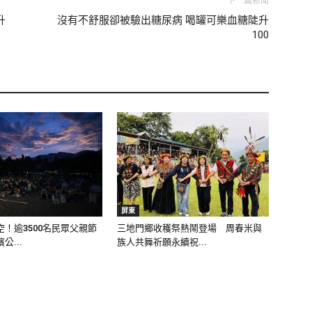
下一篇新聞
升
沒有不舒服卻被驗出糖尿病 喝罐可樂血糖陡升
100
屏東
！逾3500名民眾父親節
三地門鄉收穫祭熱鬧登場 周春米與
公...
族人共舞祈願永續祝...