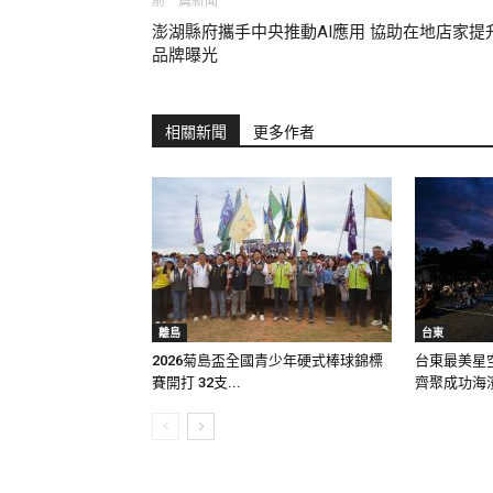
前一篇新聞
澎湖縣府攜手中央推動AI應用 協助在地店家提
品牌曝光
相關新聞
更多作者
離島
台東
2026菊島盃全國青少年硬式棒球錦標
台東最美星空
賽開打 32支...
齊聚成功海濱