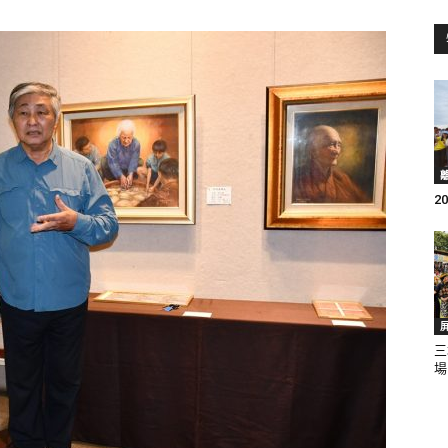
訊
生
2
活
三
場
新