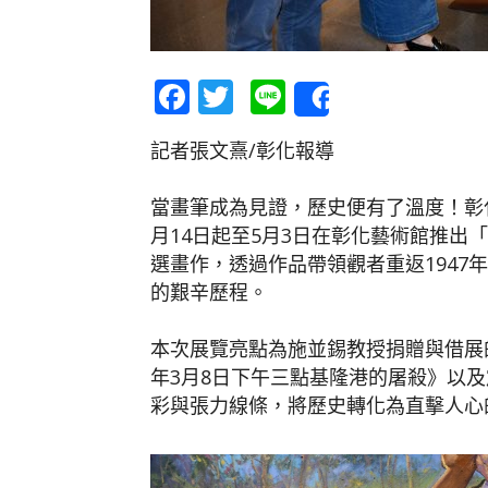
Facebook
Twitter
Line
Share
記者張文熹/彰化報導
當畫筆成為見證，歷史便有了溫度！彰
月14日起至5月3日在彰化藝術館推出
選畫作，透過作品帶領觀者重返1947
的艱辛歷程。
本次展覽亮點為施並錫教授捐贈與借展的
年3月8日下午三點基隆港的屠殺》以
彩與張力線條，將歷史轉化為直擊人心