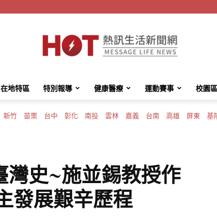
在地特區
特別報導
健康醫療
運動賽事
校園
HotMessage
新竹
苗栗
台中
彰化
南投
雲林
嘉義
台南
高雄
屏東
基
熱
臺灣史~施並錫教授作
民主發展艱辛歷程