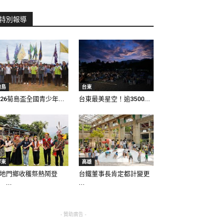
特別報導
離島
台東
026菊島盃全國青少年...
台東最美星空！逾3500...
屏東
高雄
地門鄉收穫祭熱鬧登
台鐵董事長肯定都計變更
 ...
...
- 贊助廣告 -