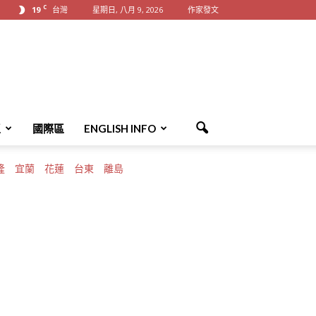
C
19
台灣
星期日, 八月 9, 2026
作家發文
區
國際區
ENGLISH INFO
隆
宜蘭
花蓮
台東
離島