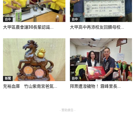
台中
台中
大甲區農會讓30長輩認識...
大甲高中再添校友回饋母校...
新聞
台中
充裕血庫 竹山紫南宮爸氣...
拜票遭潑穢物！ 霧峰里長...
- 贊助廣告 -