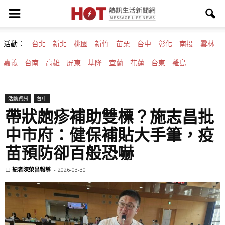
活動：
台北
新北
桃園
新竹
苗栗
台中
彰化
南投
雲林
嘉義
台南
高雄
屏東
基隆
宜蘭
花蓮
台東
離島
活動資訊
台中
帶狀皰疹補助雙標？施志昌批
中市府：健保補貼大手筆，疫
苗預防卻百般恐嚇
由
記者陳榮昌報導
-
2026-03-30