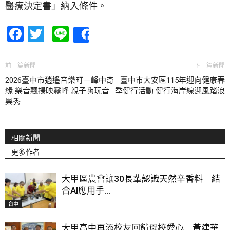
醫療決定書」納入條件。
Facebook
Twitter
Line
Share
前一篇新聞
下一篇新聞
2026臺中市逍遙音樂町－峰中奇
臺中市大安區115年迎向健康春
緣 樂音飄揚映霧峰 親子嗨玩音
季健行活動 健行海岸線迎風踏浪
樂秀
相關新聞
更多作者
大甲區農會讓30長輩認識天然辛香料 結
合AI應用手...
台中
大甲高中再添校友回饋母校愛心 黃建華