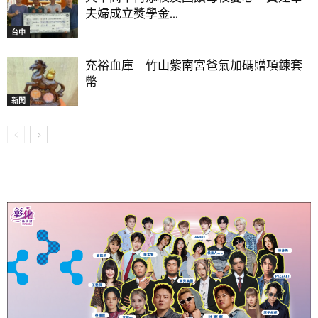
夫婦成立獎學金...
台中
充裕血庫 竹山紫南宮爸氣加碼贈項鍊套
幣
新聞