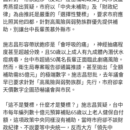
秀燕提出質疑，市府以「中央未補助」及「財政紀
律」為由推託是嚴重的「選擇性雙標」，要求市府應
比照其他四都，針對高風險與弱勢族群優先提供補
助，別讓台中長輩羨慕外縣市。
施志昌形容帶狀皰疹是「會呼吸的痛」，神經抽痛程
度甚至超越分娩，且50歲以上成人有九成體內潛伏水
痘病毒，台中市超過50萬名長輩正面臨此劇痛風險。
然而，衛生局專案報告卻通篇推諉，甚至拋出「全額
補助需85億元」的極端數字。施志昌怒批，去年議會
早已要求針對「高風險與弱勢族群」先行，市府卻拿
天價數字企圖恐嚇議會與市民。
「這不是雙標，什麼才是雙標？」施志昌質疑，台中
市每年編列數十億元預算補貼65歲以上老人健保自付
額，這項政策中央同樣沒有補助，當時市府卻不談財
政紀律、不說要等中央統一，反而大方「領先中