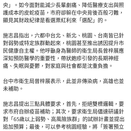
央」。如今面對能減少長輩劇痛、降低醫療支出與照
護成本的皮蛇疫苗，市府卻躲在中央背後百般刁難，
顯見其財政紀律是看選票紅利來「選配」的。
施志昌指出，六都中台北、新北、桃園、台南皆已針
對弱勢或特定族群動起來，桃園甚至推出誘因提升市
民健康自主權。他呼籲身為醫師的衛生局長曾梓展應
深知預防醫學的重要性，帶狀皰疹引發的長期神經
痛、失眠與憂鬱，對家庭與社會都是沈重負擔。
台中市衛生局曾梓展表示，此並非傳染病，高雄也並
未補助。
施志昌提出三點具體要求，首先，拒絕雙標邏輯，要
求市府自辦疫苗補助；其次，要求衛生局儘速研議針
對「65歲以上弱勢、高風險族群」的試辦計畫並提出
追加預算；最後，可以參考桃園經驗，將「簽署預立