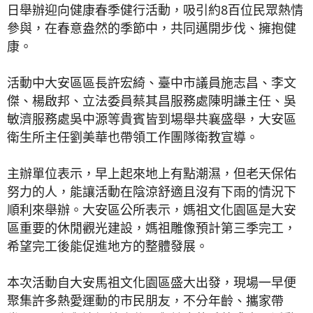
日舉辦迎向健康春季健行活動，吸引約8百位民眾熱情
參與，在春意盎然的季節中，共同邁開步伐、擁抱健
康。
活動中大安區區長許宏綺、臺中市議員施志昌、李文
傑、楊啟邦、立法委員蔡其昌服務處陳明謙主任、吳
敏濟服務處吳中源等貴賓皆到場舉共襄盛舉，大安區
衛生所主任劉美華也帶領工作團隊衛教宣導。
主辦單位表示，早上起來地上有點潮濕，但老天保佑
努力的人，能讓活動在陰涼舒適且沒有下雨的情況下
順利來舉辦。大安區公所表示，媽祖文化園區是大安
區重要的休閒觀光建設，媽祖雕像預計第三季完工，
希望完工後能促進地方的整體發展。
本次活動自大安馬祖文化園區盛大出發，現場一早便
聚集許多熱愛運動的市民朋友，不分年齡、攜家帶