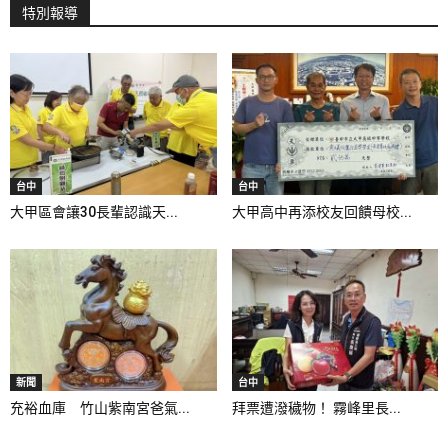
特別報導
台中
台中
大甲區會讓30長輩認識天...
大甲高中再添校友回饋母校...
新聞
台中
充裕血庫 竹山紫南宮爸氣...
拜票遭潑穢物！ 霧峰里長...