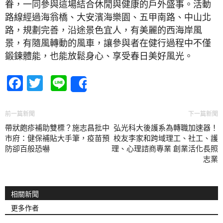
眷，一同參與這場結合休閒與健康的戶外盛事。活動
路線經過海翁橋、大安濱海樂園、五甲南路、中山北
路，規劃完善，沿途景色宜人，有美麗的西海岸風
景，有隨風轉動的風車，讓參與者在健行過程中不僅
鍛鍊體能，也能放鬆身心、享受春日美好風光。
Facebook
Twitter
Line
Share
前一篇新聞
下一篇新聞
帶狀皰疹補助雙標？施志昌批中
弘光科大後護系為轉職加速器！
市府：健保補貼大手筆，疫苗預
校友李家和跨域理工、社工、護
防卻百般恐嚇
理、心理諮商專業 創業活化長照
志業
相關新聞
更多作者