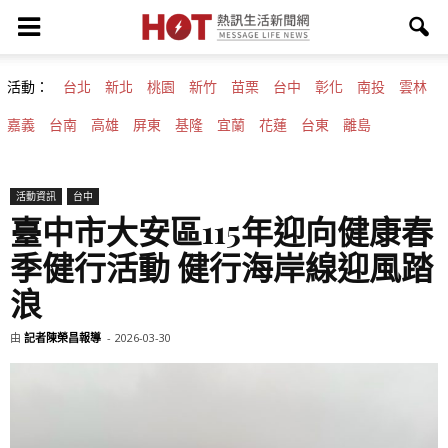
活動：
台北
新北
桃園
新竹
苗栗
台中
彰化
南投
雲林
嘉義
台南
高雄
屏東
基隆
宜蘭
花蓮
台東
離島
活動資訊
台中
臺中市大安區115年迎向健康春
季健行活動 健行海岸線迎風踏
浪
由
記者陳榮昌報導
-
2026-03-30