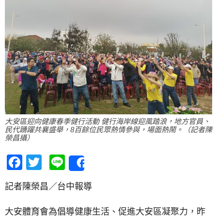
大安區迎向健康春季健行活動 健行海岸線迎風踏浪，地方官員、
民代踴躍共襄盛舉，8百餘位民眾熱情參與，場面熱鬧。（記者陳
榮昌攝）
Facebook
Twitter
Line
Share
記者陳榮昌／台中報導
大安體育會為倡導健康生活、促進大安區凝聚力，昨