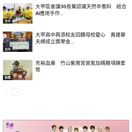
大甲區會讓30長輩認識天然辛香料 結合
AI應用手作...
台中
大甲高中再添校友回饋母校愛心 黃建華
夫婦成立獎學金...
台中
充裕血庫 竹山紫南宮爸氣加碼贈項鍊套
幣
新聞