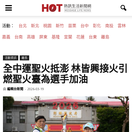
活動：
台北
新北
桃園
新竹
苗栗
台中
彰化
南投
雲林
嘉義
台南
高雄
屏東
基隆
宜蘭
花蓮
台東
離島
活動資訊
離島
全中運聖火抵澎 林皆興接火引
燃聖火臺為選手加油
由
編輯台新聞
-
2026-03-19