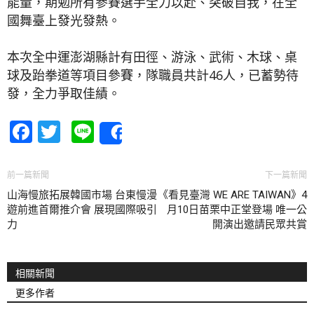
能量，期勉所有參賽選手全力以赴、突破自我，在全
國舞臺上發光發熱。
本次全中運澎湖縣計有田徑、游泳、武術、木球、桌
球及跆拳道等項目參賽，隊職員共計46人，已蓄勢待
發，全力爭取佳績。
Facebook
Twitter
Line
Share
前一篇新聞
下一篇新聞
山海慢旅拓展韓國市場 台東慢漫
《看見臺灣 WE ARE TAIWAN》4
遊前進首爾推介會 展現國際吸引
月10日苗栗中正堂登場 唯一公
力
開演出邀請民眾共賞
相關新聞
更多作者