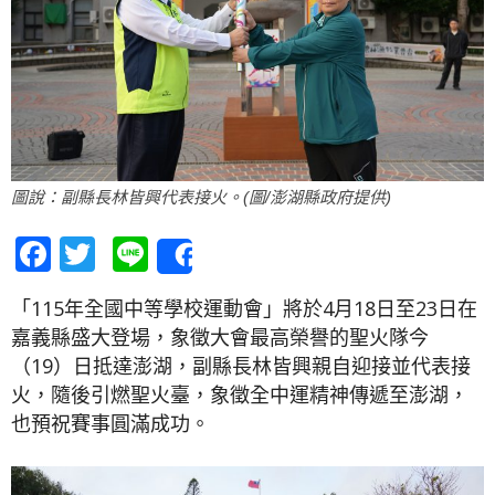
圖說：副縣長林皆興代表接火。(圖/澎湖縣政府提供)
Facebook
Twitter
Line
Share
「115年全國中等學校運動會」將於4月18日至23日在
嘉義縣盛大登場，象徵大會最高榮譽的聖火隊今
（19）日抵達澎湖，副縣長林皆興親自迎接並代表接
火，隨後引燃聖火臺，象徵全中運精神傳遞至澎湖，
也預祝賽事圓滿成功。