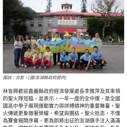
圖說：合影。(圖/澎湖縣政府提供)
林皆興歡迎嘉義縣政府經濟發展處長李雅萍及其率領
的聖火隊蒞臨，並表示，一年一度的全中運，是全國
國高中學子展現運動實力與拼搏精神的重要舞臺，聖
火傳遞更象徵著榮耀、希望與團結。聖火抵澎，不僅
為賽會揭開序幕，更為即將出征的澎湖選手注入滿滿